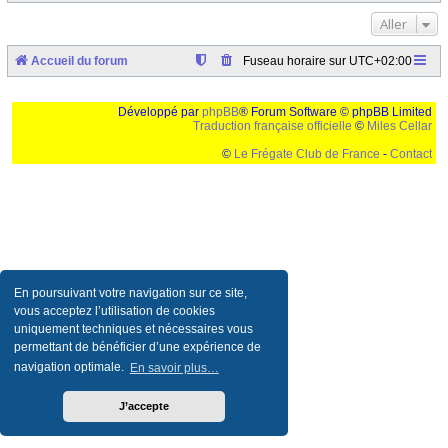
Aller
Accueil du forum
Fuseau horaire sur
UTC+02:00
Développé par
phpBB
® Forum Software © phpBB Limited
Traduction française officielle
©
Miles Cellar
©
Le Frégate Club de France
-
Contact
Ceci est un texte de remplissage qui n'a pour but que forcer l'elargissement de la div page...
Ben oui, quand on veut pas d'un "site optimise pour une resolution de 1024x768 et
parametres d'affichage pas defaut de votre navigateur" faut bien trouver des paliatifs !
En poursuivant votre navigation sur ce site,
vous acceptez l’utilisation de cookies
uniquement techniques et nécessaires vous
permettant de bénéficier d’une expérience de
navigation optimale.
En savoir plus…
J’accepte