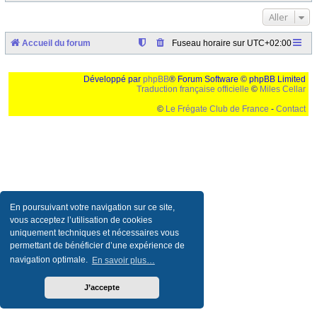
Aller
Accueil du forum
Fuseau horaire sur
UTC+02:00
Développé par
phpBB
® Forum Software © phpBB Limited
Traduction française officielle
©
Miles Cellar
©
Le Frégate Club de France
-
Contact
Ceci est un texte de remplissage qui n'a pour but que forcer l'elargissement de la div page...
Ben oui, quand on veut pas d'un "site optimise pour une resolution de 1024x768 et
parametres d'affichage pas defaut de votre navigateur" faut bien trouver des paliatifs !
En poursuivant votre navigation sur ce site,
vous acceptez l’utilisation de cookies
uniquement techniques et nécessaires vous
permettant de bénéficier d’une expérience de
navigation optimale.
En savoir plus…
J’accepte