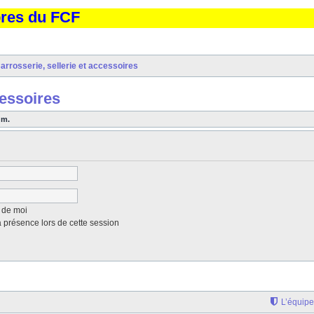
bres du FCF
arrosserie, sellerie et accessoires
cessoires
um.
 de moi
présence lors de cette session
L’équipe