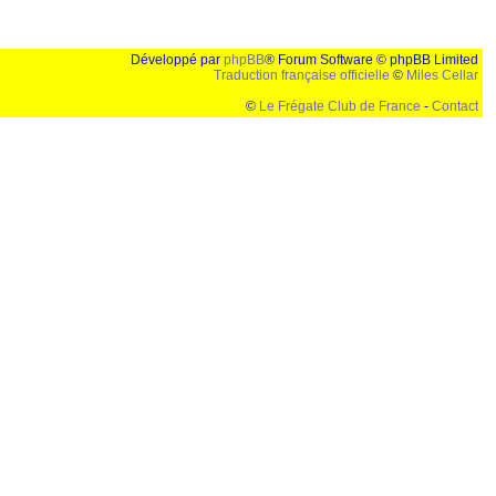
Développé par
phpBB
® Forum Software © phpBB Limited
Traduction française officielle
©
Miles Cellar
©
Le Frégate Club de France
-
Contact
lution de 1024x768 et parametres d'affichage pas defaut de votre navigateur" faut bien trouver