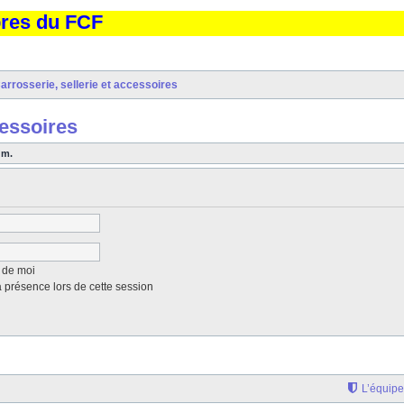
bres du FCF
arrosserie, sellerie et accessoires
cessoires
um.
 de moi
présence lors de cette session
L’équipe