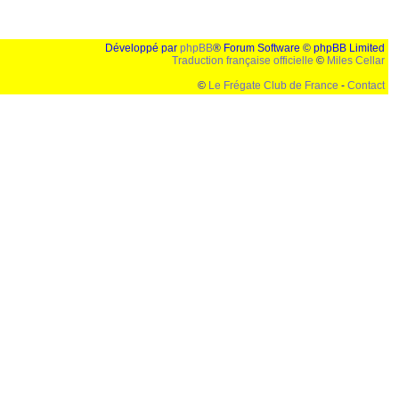
Développé par
phpBB
® Forum Software © phpBB Limited
Traduction française officielle
©
Miles Cellar
©
Le Frégate Club de France
-
Contact
lution de 1024x768 et parametres d'affichage pas defaut de votre navigateur" faut bien trouver