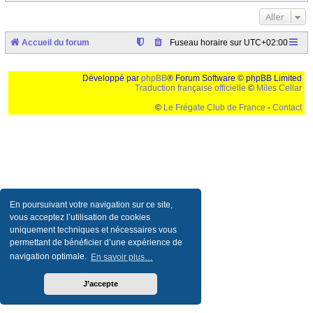
Aller
Accueil du forum
Fuseau horaire sur
UTC+02:00
Développé par
phpBB
® Forum Software © phpBB Limited
Traduction française officielle
©
Miles Cellar
©
Le Frégate Club de France
-
Contact
Ceci est un texte de remplissage qui n'a pour but que forcer l'elargissement de la div page...
Ben oui, quand on veut pas d'un "site optimise pour une resolution de 1024x768 et
parametres d'affichage pas defaut de votre navigateur" faut bien trouver des paliatifs !
En poursuivant votre navigation sur ce site,
vous acceptez l’utilisation de cookies
uniquement techniques et nécessaires vous
permettant de bénéficier d’une expérience de
navigation optimale.
En savoir plus…
J’accepte