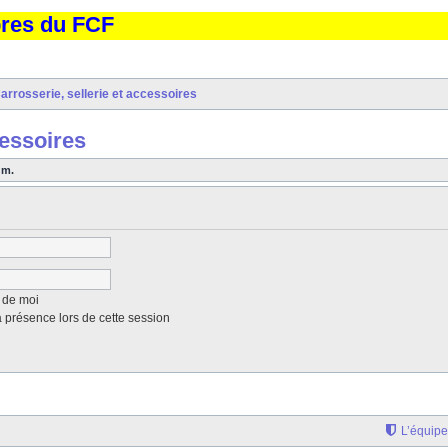
bres du FCF
arrosserie, sellerie et accessoires
cessoires
um.
 de moi
présence lors de cette session
L’équipe