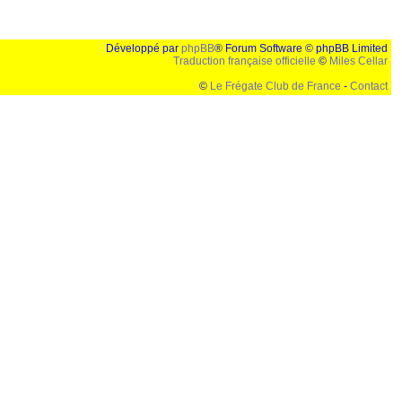
Développé par
phpBB
® Forum Software © phpBB Limited
Traduction française officielle
©
Miles Cellar
©
Le Frégate Club de France
-
Contact
lution de 1024x768 et parametres d'affichage pas defaut de votre navigateur" faut bien trouver