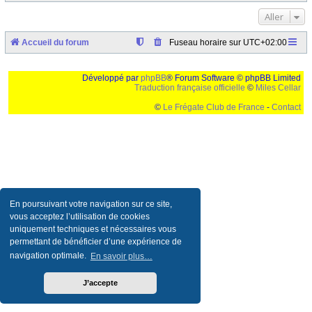
Aller
Accueil du forum
Fuseau horaire sur
UTC+02:00
Développé par
phpBB
® Forum Software © phpBB Limited
Traduction française officielle
©
Miles Cellar
©
Le Frégate Club de France
-
Contact
Ceci est un texte de remplissage qui n'a pour but que forcer l'elargissement de la div page...
Ben oui, quand on veut pas d'un "site optimise pour une resolution de 1024x768 et
parametres d'affichage pas defaut de votre navigateur" faut bien trouver des paliatifs !
En poursuivant votre navigation sur ce site,
vous acceptez l’utilisation de cookies
uniquement techniques et nécessaires vous
permettant de bénéficier d’une expérience de
navigation optimale.
En savoir plus…
J’accepte