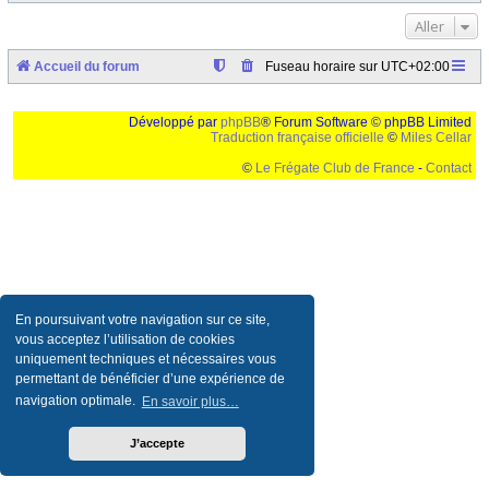
Aller
Accueil du forum
Fuseau horaire sur
UTC+02:00
Développé par
phpBB
® Forum Software © phpBB Limited
Traduction française officielle
©
Miles Cellar
©
Le Frégate Club de France
-
Contact
Ceci est un texte de remplissage qui n'a pour but que forcer l'elargissement de la div page...
Ben oui, quand on veut pas d'un "site optimise pour une resolution de 1024x768 et
parametres d'affichage pas defaut de votre navigateur" faut bien trouver des paliatifs !
En poursuivant votre navigation sur ce site,
vous acceptez l’utilisation de cookies
uniquement techniques et nécessaires vous
permettant de bénéficier d’une expérience de
navigation optimale.
En savoir plus…
J’accepte