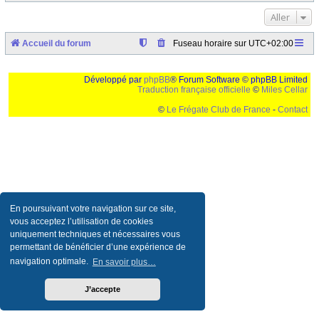
Aller
Accueil du forum
Fuseau horaire sur
UTC+02:00
Développé par
phpBB
® Forum Software © phpBB Limited
Traduction française officielle
©
Miles Cellar
©
Le Frégate Club de France
-
Contact
Ceci est un texte de remplissage qui n'a pour but que forcer l'elargissement de la div page...
Ben oui, quand on veut pas d'un "site optimise pour une resolution de 1024x768 et
parametres d'affichage pas defaut de votre navigateur" faut bien trouver des paliatifs !
En poursuivant votre navigation sur ce site,
vous acceptez l’utilisation de cookies
uniquement techniques et nécessaires vous
permettant de bénéficier d’une expérience de
navigation optimale.
En savoir plus…
J’accepte