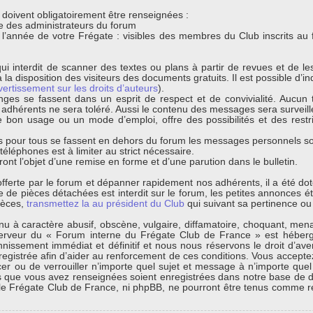
s doivent obligatoirement être renseignées :
que des administrateurs du forum
t l’année de votre Frégate : visibles des membres du Club inscrits au
ui interdit de scanner des textes ou plans à partir de revues et de l
 la disposition des visiteurs des documents gratuits. Il est possible d’ind
vertissement sur les droits d’auteurs
).
nges se fassent dans un esprit de respect et de convivialité. Aucun t
s adhérents ne sera toléré. Aussi le contenu des messages sera surveil
bon usage ou un mode d’emploi, offre des possibilités et des restri
 pour tous se fassent en dehors du forum les messages personnels sont
léphones est à limiter au strict nécessaire.
ont l’objet d’une remise en forme et d’une parution dans le bulletin.
s offerte par le forum et dépanner rapidement nos adhérents, il a été d
de pièces détachées est interdit sur le forum, les petites annonces éta
ièces,
transmettez la au président du Club
qui suivant sa pertinence ou 
 à caractère abusif, obscène, vulgaire, diffamatoire, choquant, menaça
erveur du « Forum interne du Frégate Club de France » est hébergé
ssement immédiat et définitif et nous nous réservons le droit d’avertir
egistrée afin d’aider au renforcement de ces conditions. Vous acceptez
cer ou de verrouiller n’importe quel sujet et message à n’importe quel
s que vous avez renseignées soient enregistrées dans notre base de d
 le Frégate Club de France, ni phpBB, ne pourront être tenus comme r