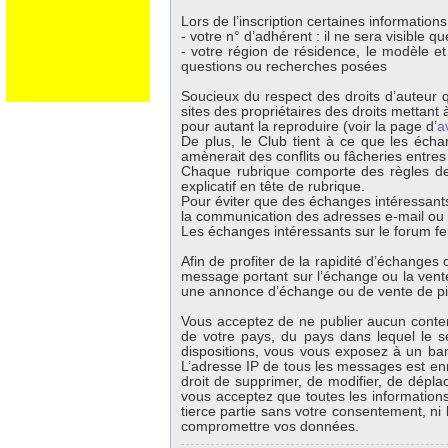
Lors de l’inscription certaines information
- votre n° d’adhérent : il ne sera visible 
- votre région de résidence, le modèle e
questions ou recherches posées
Soucieux du respect des droits d’auteur q
sites des propriétaires des droits mettant à
pour autant la reproduire (voir la page d’
a
De plus, le Club tient à ce que les écha
amènerait des conflits ou fâcheries entre
Chaque rubrique comporte des règles de 
explicatif en tête de rubrique.
Pour éviter que des échanges intéressants
la communication des adresses e-mail ou té
Les échanges intéressants sur le forum fer
Afin de profiter de la rapidité d’échange
message portant sur l’échange ou la vente 
une annonce d’échange ou de vente de p
Vous acceptez de ne publier aucun contenu
de votre pays, du pays dans lequel le s
dispositions, vous vous exposez à un banni
L’adresse IP de tous les messages est enr
droit de supprimer, de modifier, de dépla
vous acceptez que toutes les information
tierce partie sans votre consentement, ni
compromettre vos données.