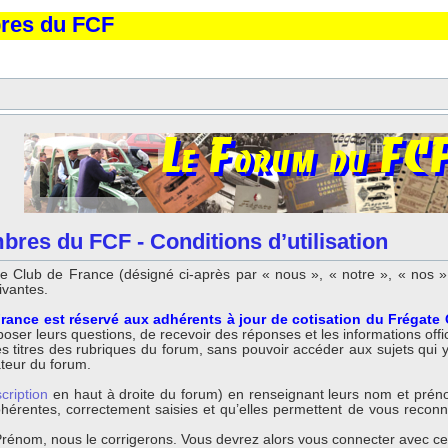
bres du FCF
res du FCF - Conditions d’utilisation
 Club de France (désigné ci-après par « nous », « notre », « nos »,
ivantes.
rance est réservé aux adhérents à jour de cotisation du Frégate
ser leurs questions, de recevoir des réponses et les informations offici
titres des rubriques du forum, sans pouvoir accéder aux sujets qui y so
ateur du forum.
scription
en haut à droite du forum) en renseignant leurs nom et préno
 cohérentes, correctement saisies et qu’elles permettent de vous reco
énom, nous le corrigerons. Vous devrez alors vous connecter avec ce n