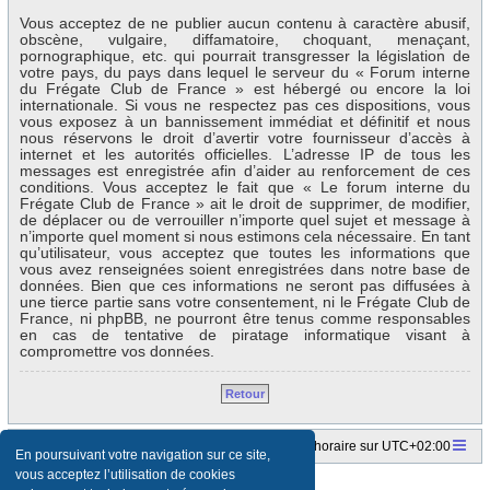
Vous acceptez de ne publier aucun contenu à caractère abusif,
obscène, vulgaire, diffamatoire, choquant, menaçant,
pornographique, etc. qui pourrait transgresser la législation de
votre pays, du pays dans lequel le serveur du « Forum interne
du Frégate Club de France » est hébergé ou encore la loi
internationale. Si vous ne respectez pas ces dispositions, vous
vous exposez à un bannissement immédiat et définitif et nous
nous réservons le droit d’avertir votre fournisseur d’accès à
internet et les autorités officielles. L’adresse IP de tous les
messages est enregistrée afin d’aider au renforcement de ces
conditions. Vous acceptez le fait que « Le forum interne du
Frégate Club de France » ait le droit de supprimer, de modifier,
de déplacer ou de verrouiller n’importe quel sujet et message à
n’importe quel moment si nous estimons cela nécessaire. En tant
qu’utilisateur, vous acceptez que toutes les informations que
vous avez renseignées soient enregistrées dans notre base de
données. Bien que ces informations ne seront pas diffusées à
une tierce partie sans votre consentement, ni le Frégate Club de
France, ni phpBB, ne pourront être tenus comme responsables
en cas de tentative de piratage informatique visant à
compromettre vos données.
Retour
Accueil du forum
Fuseau horaire sur
UTC+02:00
En poursuivant votre navigation sur ce site,
vous acceptez l’utilisation de cookies