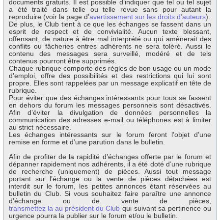
documents gratuits. Il est possible d’indiquer que tel ou tel sujet
a été traité dans telle ou telle revue sans pour autant la
reproduire (voir la page d’
avertissement sur les droits d’auteurs
).
De plus, le Club tient à ce que les échanges se fassent dans un
esprit de respect et de convivialité. Aucun texte blessant,
offensant, de nature à être mal interprété ou qui amènerait des
conflits ou fâcheries entres adhérents ne sera toléré. Aussi le
contenu des messages sera surveillé, modéré et de tels
contenus pourront être supprimés.
Chaque rubrique comporte des règles de bon usage ou un mode
d’emploi, offre des possibilités et des restrictions qui lui sont
propre. Elles sont rappelées par un message explicatif en tête de
rubrique.
Pour éviter que des échanges intéressants pour tous se fassent
en dehors du forum les messages personnels sont désactivés.
Afin d’éviter la divulgation de données personnelles la
communication des adresses e-mail ou téléphones est à limiter
au strict nécessaire.
Les échanges intéressants sur le forum feront l’objet d’une
remise en forme et d’une parution dans le bulletin.
Afin de profiter de la rapidité d’échanges offerte par le forum et
dépanner rapidement nos adhérents, il a été doté d’une rubrique
de recherche (uniquement) de pièces. Aussi tout message
portant sur l’échange ou la vente de pièces détachées est
interdit sur le forum, les petites annonces étant réservées au
bulletin du Club. Si vous souhaitez faire paraître une annonce
d’échange ou de vente de pièces,
transmettez la au président du Club
qui suivant sa pertinence ou
urgence pourra la publier sur le forum et/ou le bulletin.