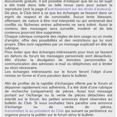
documents gratuits. Il est possible d’indiquer que tel ou tel sujet
a été traité dans telle ou telle revue sans pour autant la
reproduire (voir la page d’
avertissement sur les droits d’auteurs
).
De plus, le Club tient à ce que les échanges se fassent dans un
esprit de respect et de convivialité. Aucun texte blessant,
offensant, de nature à être mal interprété ou qui amènerait des
conflits ou fâcheries entres adhérents ne sera toléré. Aussi le
contenu des messages sera surveillé, modéré et de tels
contenus pourront être supprimés.
Chaque rubrique comporte des règles de bon usage ou un mode
d’emploi, offre des possibilités et des restrictions qui lui sont
propre. Elles sont rappelées par un message explicatif en tête de
rubrique.
Pour éviter que des échanges intéressants pour tous se fassent
en dehors du forum les messages personnels sont désactivés.
Afin d’éviter la divulgation de données personnelles la
communication des adresses e-mail ou téléphones est à limiter
au strict nécessaire.
Les échanges intéressants sur le forum feront l’objet d’une
remise en forme et d’une parution dans le bulletin.
Afin de profiter de la rapidité d’échanges offerte par le forum et
dépanner rapidement nos adhérents, il a été doté d’une rubrique
de recherche (uniquement) de pièces. Aussi tout message
portant sur l’échange ou la vente de pièces détachées est
interdit sur le forum, les petites annonces étant réservées au
bulletin du Club. Si vous souhaitez faire paraître une annonce
d’échange ou de vente de pièces,
transmettez la au président du Club
qui suivant sa pertinence ou
urgence pourra la publier sur le forum et/ou le bulletin.