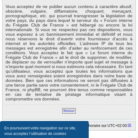
Vous acceptez de ne publier aucun contenu à caractère abusif,
obscène, vulgaire, diffamatoire, choquant, menaçant,
pornographique, etc. qui pourrait transgresser la législation de
votre pays, du pays dans lequel le serveur du « Forum interne
du Frégate Club de France » est hébergé ou encore la loi
internationale. Si vous ne respectez pas ces dispositions, vous
vous exposez à un bannissement immédiat et définitif et nous
nous réservons le droit d’avertir votre fournisseur d’accès à
internet et les autorités officielles. L’adresse IP de tous les
messages est enregistrée afin d’aider au renforcement de ces
conditions. Vous acceptez le fait que « Le forum interne du
Frégate Club de France » ait le droit de supprimer, de modifier,
de déplacer ou de verrouiller n’importe quel sujet et message à
n’importe quel moment si nous estimons cela nécessaire. En tant
qu’utilisateur, vous acceptez que toutes les informations que
vous avez renseignées soient enregistrées dans notre base de
données. Bien que ces informations ne seront pas diffusées à
une tierce partie sans votre consentement, ni le Frégate Club de
France, ni phpBB, ne pourront être tenus comme responsables
en cas de tentative de piratage informatique visant à
compromettre vos données.
Retour
Accueil du forum
Fuseau horaire sur
UTC+02:00
En poursuivant votre navigation sur ce site,
vous acceptez l’utilisation de cookies