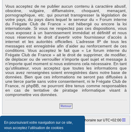
Vous acceptez de ne publier aucun contenu à caractère abusif,
obscène, vulgaire, diffamatoire, choquant, menaçant,
pornographique, etc. qui pourrait transgresser la législation de
votre pays, du pays dans lequel le serveur du « Forum interne
du Frégate Club de France » est hébergé ou encore la loi
internationale. Si vous ne respectez pas ces dispositions, vous
vous exposez à un bannissement immédiat et définitif et nous
nous réservons le droit d’avertir votre fournisseur d’accès à
internet et les autorités officielles. L’adresse IP de tous les
messages est enregistrée afin d’aider au renforcement de ces
conditions. Vous acceptez le fait que « Le forum interne du
Frégate Club de France » ait le droit de supprimer, de modifier,
de déplacer ou de verrouiller n’importe quel sujet et message à
n’importe quel moment si nous estimons cela nécessaire. En tant
qu’utilisateur, vous acceptez que toutes les informations que
vous avez renseignées soient enregistrées dans notre base de
données. Bien que ces informations ne seront pas diffusées à
une tierce partie sans votre consentement, ni le Frégate Club de
France, ni phpBB, ne pourront être tenus comme responsables
en cas de tentative de piratage informatique visant à
compromettre vos données.
Retour
Accueil du forum
Fuseau horaire sur
UTC+02:00
En poursuivant votre navigation sur ce site,
vous acceptez l’utilisation de cookies