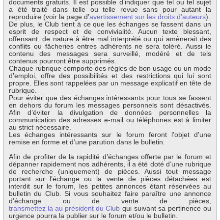
documents gratuits. Il est possible d’indiquer que tel ou tel sujet
a été traité dans telle ou telle revue sans pour autant la
reproduire (voir la page d’
avertissement sur les droits d’auteurs
).
De plus, le Club tient à ce que les échanges se fassent dans un
esprit de respect et de convivialité. Aucun texte blessant,
offensant, de nature à être mal interprété ou qui amènerait des
conflits ou fâcheries entres adhérents ne sera toléré. Aussi le
contenu des messages sera surveillé, modéré et de tels
contenus pourront être supprimés.
Chaque rubrique comporte des règles de bon usage ou un mode
d’emploi, offre des possibilités et des restrictions qui lui sont
propre. Elles sont rappelées par un message explicatif en tête de
rubrique.
Pour éviter que des échanges intéressants pour tous se fassent
en dehors du forum les messages personnels sont désactivés.
Afin d’éviter la divulgation de données personnelles la
communication des adresses e-mail ou téléphones est à limiter
au strict nécessaire.
Les échanges intéressants sur le forum feront l’objet d’une
remise en forme et d’une parution dans le bulletin.
Afin de profiter de la rapidité d’échanges offerte par le forum et
dépanner rapidement nos adhérents, il a été doté d’une rubrique
de recherche (uniquement) de pièces. Aussi tout message
portant sur l’échange ou la vente de pièces détachées est
interdit sur le forum, les petites annonces étant réservées au
bulletin du Club. Si vous souhaitez faire paraître une annonce
d’échange ou de vente de pièces,
transmettez la au président du Club
qui suivant sa pertinence ou
urgence pourra la publier sur le forum et/ou le bulletin.