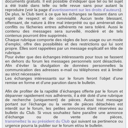
documents gratuits. Il est possible d’indiquer que tel ou tel sujet
a été traité dans telle ou telle revue sans pour autant la
reproduire (voir la page d’
avertissement sur les droits d’auteurs
).
De plus, le Club tient à ce que les échanges se fassent dans un
esprit de respect et de convivialité. Aucun texte blessant,
offensant, de nature à être mal interprété ou qui amènerait des
conflits ou fâcheries entres adhérents ne sera toléré. Aussi le
contenu des messages sera surveillé, modéré et de tels
contenus pourront être supprimés.
Chaque rubrique comporte des règles de bon usage ou un mode
d’emploi, offre des possibilités et des restrictions qui lui sont
propre. Elles sont rappelées par un message explicatif en tête de
rubrique.
Pour éviter que des échanges intéressants pour tous se fassent
en dehors du forum les messages personnels sont désactivés.
Afin d’éviter la divulgation de données personnelles la
communication des adresses e-mail ou téléphones est à limiter
au strict nécessaire.
Les échanges intéressants sur le forum feront l’objet d’une
remise en forme et d’une parution dans le bulletin.
Afin de profiter de la rapidité d’échanges offerte par le forum et
dépanner rapidement nos adhérents, il a été doté d’une rubrique
de recherche (uniquement) de pièces. Aussi tout message
portant sur l’échange ou la vente de pièces détachées est
interdit sur le forum, les petites annonces étant réservées au
bulletin du Club. Si vous souhaitez faire paraître une annonce
d’échange ou de vente de pièces,
transmettez la au président du Club
qui suivant sa pertinence ou
urgence pourra la publier sur le forum et/ou le bulletin.