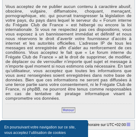
Vous acceptez de ne publier aucun contenu à caractère abusif,
obscène, vulgaire, diffamatoire, choquant, menaçant,
pornographique, etc. qui pourrait transgresser la législation de
votre pays, du pays dans lequel le serveur du « Forum interne
du Frégate Club de France » est hébergé ou encore la loi
internationale. Si vous ne respectez pas ces dispositions, vous
vous exposez à un bannissement immédiat et définitif et nous
nous réservons le droit d’avertir votre fournisseur d’accès à
internet et les autorités officielles. L’adresse IP de tous les
messages est enregistrée afin d’aider au renforcement de ces
conditions. Vous acceptez le fait que « Le forum interne du
Frégate Club de France » ait le droit de supprimer, de modifier,
de déplacer ou de verrouiller n’importe quel sujet et message à
n’importe quel moment si nous estimons cela nécessaire. En tant
qu’utilisateur, vous acceptez que toutes les informations que
vous avez renseignées soient enregistrées dans notre base de
données. Bien que ces informations ne seront pas diffusées à
une tierce partie sans votre consentement, ni le Frégate Club de
France, ni phpBB, ne pourront être tenus comme responsables
en cas de tentative de piratage informatique visant à
compromettre vos données.
Retour
Accueil du forum
Fuseau horaire sur
UTC+02:00
En poursuivant votre navigation sur ce site,
vous acceptez l’utilisation de cookies