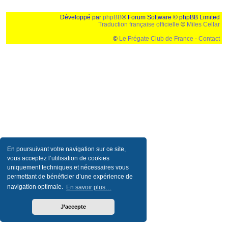
Développé par
phpBB
® Forum Software © phpBB Limited
Traduction française officielle
©
Miles Cellar
©
Le Frégate Club de France
-
Contact
Ceci est un texte de remplissage qui n'a pour but que forcer l'elargissement de la div page...
Ben oui, quand on veut pas d'un "site optimise pour une resolution de 1024x768 et
parametres d'affichage pas defaut de votre navigateur" faut bien trouver des paliatifs !
En poursuivant votre navigation sur ce site,
vous acceptez l’utilisation de cookies
uniquement techniques et nécessaires vous
permettant de bénéficier d’une expérience de
navigation optimale.
En savoir plus…
J’accepte