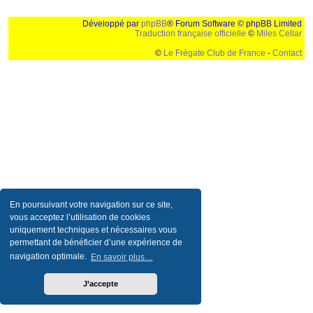
Développé par
phpBB
® Forum Software © phpBB Limited
Traduction française officielle
©
Miles Cellar
©
Le Frégate Club de France
-
Contact
Ceci est un texte de remplissage qui n'a pour but que forcer l'elargissement de la div page...
Ben oui, quand on veut pas d'un "site optimise pour une resolution de 1024x768 et
parametres d'affichage pas defaut de votre navigateur" faut bien trouver des paliatifs !
En poursuivant votre navigation sur ce site,
vous acceptez l’utilisation de cookies
uniquement techniques et nécessaires vous
permettant de bénéficier d’une expérience de
navigation optimale.
En savoir plus…
J’accepte