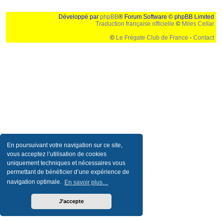
Développé par
phpBB
® Forum Software © phpBB Limited
Traduction française officielle
©
Miles Cellar
©
Le Frégate Club de France
-
Contact
Ceci est un texte de remplissage qui n'a pour but que forcer l'elargissement de la div page...
Ben oui, quand on veut pas d'un "site optimise pour une resolution de 1024x768 et
parametres d'affichage pas defaut de votre navigateur" faut bien trouver des paliatifs !
En poursuivant votre navigation sur ce site,
vous acceptez l’utilisation de cookies
uniquement techniques et nécessaires vous
permettant de bénéficier d’une expérience de
navigation optimale.
En savoir plus…
J’accepte