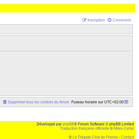
Inscription
Connexion
Supprimer tous les cookies du forum
Fuseau horaire sur
UTC+02:00
Développé par
phpBB
® Forum Software © phpBB Limited
Traduction française officielle
©
Miles Cellar
©
Le Frégate Club de France
-
Contact