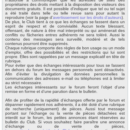
n’autorise à communiquer que les adresses de sites des
propriétaires des droits mettant à la disposition des visiteurs des
documents gratuits. Il est possible d’indiquer que tel ou tel sujet
a été traité dans telle ou telle revue sans pour autant la
reproduire (voir la page d’
avertissement sur les droits d’auteurs
).
De plus, le Club tient à ce que les échanges se fassent dans un
esprit de respect et de convivialité. Aucun texte blessant,
offensant, de nature à être mal interprété ou qui amènerait des
conflits ou fâcheries entres adhérents ne sera toléré. Aussi le
contenu des messages sera surveillé, modéré et de tels
contenus pourront être supprimés.
Chaque rubrique comporte des règles de bon usage ou un mode
d’emploi, offre des possibilités et des restrictions qui lui sont
propre. Elles sont rappelées par un message explicatif en tête de
rubrique.
Pour éviter que des échanges intéressants pour tous se fassent
en dehors du forum les messages personnels sont désactivés.
Afin d’éviter la divulgation de données personnelles la
communication des adresses e-mail ou téléphones est à limiter
au strict nécessaire.
Les échanges intéressants sur le forum feront l’objet d’une
remise en forme et d’une parution dans le bulletin.
Afin de profiter de la rapidité d’échanges offerte par le forum et
dépanner rapidement nos adhérents, il a été doté d’une rubrique
de recherche (uniquement) de pièces. Aussi tout message
portant sur l’échange ou la vente de pièces détachées est
interdit sur le forum, les petites annonces étant réservées au
bulletin du Club. Si vous souhaitez faire paraître une annonce
d’échange ou de vente de pièces,