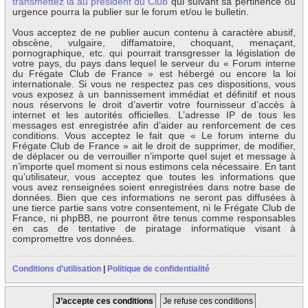
transmettez la au président du Club
qui suivant sa pertinence ou
urgence pourra la publier sur le forum et/ou le bulletin.
Vous acceptez de ne publier aucun contenu à caractère abusif,
obscène, vulgaire, diffamatoire, choquant, menaçant,
pornographique, etc. qui pourrait transgresser la législation de
votre pays, du pays dans lequel le serveur du « Forum interne
du Frégate Club de France » est hébergé ou encore la loi
internationale. Si vous ne respectez pas ces dispositions, vous
vous exposez à un bannissement immédiat et définitif et nous
nous réservons le droit d’avertir votre fournisseur d’accès à
internet et les autorités officielles. L’adresse IP de tous les
messages est enregistrée afin d’aider au renforcement de ces
conditions. Vous acceptez le fait que « Le forum interne du
Frégate Club de France » ait le droit de supprimer, de modifier,
de déplacer ou de verrouiller n’importe quel sujet et message à
n’importe quel moment si nous estimons cela nécessaire. En tant
qu’utilisateur, vous acceptez que toutes les informations que
vous avez renseignées soient enregistrées dans notre base de
données. Bien que ces informations ne seront pas diffusées à
une tierce partie sans votre consentement, ni le Frégate Club de
France, ni phpBB, ne pourront être tenus comme responsables
en cas de tentative de piratage informatique visant à
compromettre vos données.
Conditions d’utilisation
|
Politique de confidentialité