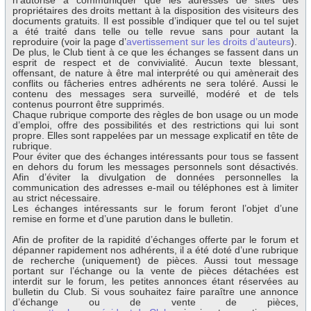
n’autorise à communiquer que les adresses de sites des
propriétaires des droits mettant à la disposition des visiteurs des
documents gratuits. Il est possible d’indiquer que tel ou tel sujet
a été traité dans telle ou telle revue sans pour autant la
reproduire (voir la page d’
avertissement sur les droits d’auteurs
).
De plus, le Club tient à ce que les échanges se fassent dans un
esprit de respect et de convivialité. Aucun texte blessant,
offensant, de nature à être mal interprété ou qui amènerait des
conflits ou fâcheries entres adhérents ne sera toléré. Aussi le
contenu des messages sera surveillé, modéré et de tels
contenus pourront être supprimés.
Chaque rubrique comporte des règles de bon usage ou un mode
d’emploi, offre des possibilités et des restrictions qui lui sont
propre. Elles sont rappelées par un message explicatif en tête de
rubrique.
Pour éviter que des échanges intéressants pour tous se fassent
en dehors du forum les messages personnels sont désactivés.
Afin d’éviter la divulgation de données personnelles la
communication des adresses e-mail ou téléphones est à limiter
au strict nécessaire.
Les échanges intéressants sur le forum feront l’objet d’une
remise en forme et d’une parution dans le bulletin.
Afin de profiter de la rapidité d’échanges offerte par le forum et
dépanner rapidement nos adhérents, il a été doté d’une rubrique
de recherche (uniquement) de pièces. Aussi tout message
portant sur l’échange ou la vente de pièces détachées est
interdit sur le forum, les petites annonces étant réservées au
bulletin du Club. Si vous souhaitez faire paraître une annonce
d’échange ou de vente de pièces,