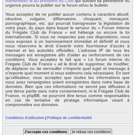
transmettez la au président du Club
qui suivant sa pertinence ou
urgence pourra la publier sur le forum et/ou le bulletin.
Vous acceptez de ne publier aucun contenu à caractère abusif,
obscène, vulgaire, diffamatoire, choquant, menaçant,
pornographique, etc. qui pourrait transgresser la législation de
votre pays, du pays dans lequel le serveur du « Forum interne
du Frégate Club de France » est hébergé ou encore la loi
internationale. Si vous ne respectez pas ces dispositions, vous
vous exposez à un bannissement immédiat et définitif et nous
nous réservons le droit d’avertir votre fournisseur d’accès à
internet et les autorités officielles. L’adresse IP de tous les
messages est enregistrée afin d’aider au renforcement de ces
conditions. Vous acceptez le fait que « Le forum interne du
Frégate Club de France » ait le droit de supprimer, de modifier,
de déplacer ou de verrouiller n’importe quel sujet et message à
n’importe quel moment si nous estimons cela nécessaire. En tant
qu’utilisateur, vous acceptez que toutes les informations que
vous avez renseignées soient enregistrées dans notre base de
données. Bien que ces informations ne seront pas diffusées à
une tierce partie sans votre consentement, ni le Frégate Club de
France, ni phpBB, ne pourront être tenus comme responsables
en cas de tentative de piratage informatique visant à
compromettre vos données.
Conditions d’utilisation
|
Politique de confidentialité