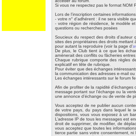
accéder au forum.
Si vous ne respectez pas le format NOM Pr
Lors de l’inscription certaines information
- votre n° d’adhérent : il ne sera visible 
- votre région de résidence, le modèle e
questions ou recherches posées
Soucieux du respect des droits d’auteur q
sites des propriétaires des droits mettant à
pour autant la reproduire (voir la page d’
a
De plus, le Club tient à ce que les écha
amènerait des conflits ou fâcheries entre
Chaque rubrique comporte des règles de 
explicatif en tête de rubrique.
Pour éviter que des échanges intéressants
la communication des adresses e-mail ou té
Les échanges intéressants sur le forum fer
Afin de profiter de la rapidité d’échange
message portant sur l’échange ou la vente 
une annonce d’échange ou de vente de p
Vous acceptez de ne publier aucun contenu
de votre pays, du pays dans lequel le s
dispositions, vous vous exposez à un banni
L’adresse IP de tous les messages est enr
droit de supprimer, de modifier, de dépla
vous acceptez que toutes les information
tierce partie sans votre consentement, ni