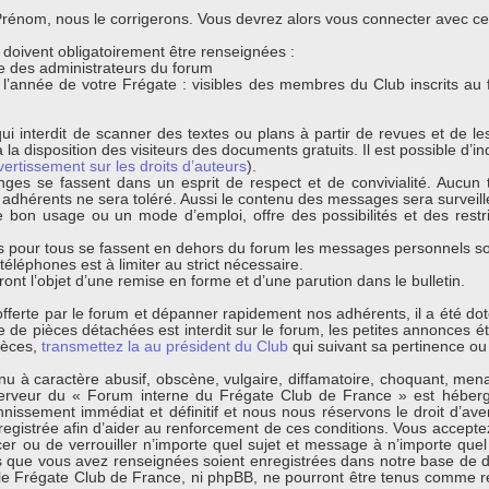
énom, nous le corrigerons. Vous devrez alors vous connecter avec ce n
s doivent obligatoirement être renseignées :
que des administrateurs du forum
t l’année de votre Frégate : visibles des membres du Club inscrits au
ui interdit de scanner des textes ou plans à partir de revues et de l
 la disposition des visiteurs des documents gratuits. Il est possible d’ind
vertissement sur les droits d’auteurs
).
nges se fassent dans un esprit de respect et de convivialité. Aucun t
s adhérents ne sera toléré. Aussi le contenu des messages sera surveil
bon usage ou un mode d’emploi, offre des possibilités et des restri
 pour tous se fassent en dehors du forum les messages personnels sont
léphones est à limiter au strict nécessaire.
ont l’objet d’une remise en forme et d’une parution dans le bulletin.
s offerte par le forum et dépanner rapidement nos adhérents, il a été d
de pièces détachées est interdit sur le forum, les petites annonces éta
ièces,
transmettez la au président du Club
qui suivant sa pertinence ou 
 à caractère abusif, obscène, vulgaire, diffamatoire, choquant, menaça
erveur du « Forum interne du Frégate Club de France » est hébergé
ssement immédiat et définitif et nous nous réservons le droit d’avertir
egistrée afin d’aider au renforcement de ces conditions. Vous acceptez
cer ou de verrouiller n’importe quel sujet et message à n’importe quel
s que vous avez renseignées soient enregistrées dans notre base de d
 le Frégate Club de France, ni phpBB, ne pourront être tenus comme r