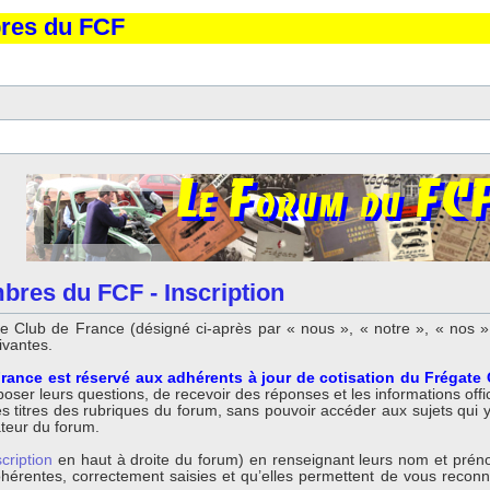
bres du FCF
bres du FCF - Inscription
 Club de France (désigné ci-après par « nous », « notre », « nos »,
ivantes.
rance est réservé aux adhérents à jour de cotisation du Frégate
ser leurs questions, de recevoir des réponses et les informations offici
titres des rubriques du forum, sans pouvoir accéder aux sujets qui y so
ateur du forum.
scription
en haut à droite du forum) en renseignant leurs nom et préno
 cohérentes, correctement saisies et qu’elles permettent de vous reco