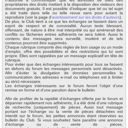
n’autorise à communiquer que les adresses de sites des
propriétaires des droits mettant à la disposition des visiteurs des
documents gratuits. Il est possible d’indiquer que tel ou tel sujet
a été traité dans telle ou telle revue sans pour autant la
reproduire (voir la page d’
avertissement sur les droits d’auteurs
).
De plus, le Club tient à ce que les échanges se fassent dans un
esprit de respect et de convivialité. Aucun texte blessant,
offensant, de nature à être mal interprété ou qui amènerait des
conflits ou fâcheries entres adhérents ne sera toléré. Aussi le
contenu des messages sera surveillé, modéré et de tels
contenus pourront être supprimés.
Chaque rubrique comporte des règles de bon usage ou un mode
d’emploi, offre des possibilités et des restrictions qui lui sont
propre. Elles sont rappelées par un message explicatif en tête de
rubrique.
Pour éviter que des échanges intéressants pour tous se fassent
en dehors du forum les messages personnels sont désactivés.
Afin d’éviter la divulgation de données personnelles la
communication des adresses e-mail ou téléphones est à limiter
au strict nécessaire.
Les échanges intéressants sur le forum feront l’objet d’une
remise en forme et d’une parution dans le bulletin.
Afin de profiter de la rapidité d’échanges offerte par le forum et
dépanner rapidement nos adhérents, il a été doté d’une rubrique
de recherche (uniquement) de pièces. Aussi tout message
portant sur l’échange ou la vente de pièces détachées est
interdit sur le forum, les petites annonces étant réservées au
bulletin du Club. Si vous souhaitez faire paraître une annonce
d’échange ou de vente de pièces,