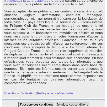
transmettez la au président du Club
qui suivant sa pertinence ou
urgence pourra la publier sur le forum et/ou le bulletin.
Vous acceptez de ne publier aucun contenu à caractère abusif,
obscène, vulgaire, diffamatoire, choquant, menaçant,
pornographique, etc. qui pourrait transgresser la législation de
votre pays, du pays dans lequel le serveur du « Forum interne
du Frégate Club de France » est hébergé ou encore la loi
internationale. Si vous ne respectez pas ces dispositions, vous
vous exposez à un bannissement immédiat et définitif et nous
nous réservons le droit d’avertir votre fournisseur d’accès à
internet et les autorités officielles. L’adresse IP de tous les
messages est enregistrée afin d’aider au renforcement de ces
conditions. Vous acceptez le fait que « Le forum interne du
Frégate Club de France » ait le droit de supprimer, de modifier,
de déplacer ou de verrouiller n’importe quel sujet et message à
n’importe quel moment si nous estimons cela nécessaire. En tant
qu’utilisateur, vous acceptez que toutes les informations que
vous avez renseignées soient enregistrées dans notre base de
données. Bien que ces informations ne seront pas diffusées à
une tierce partie sans votre consentement, ni le Frégate Club de
France, ni phpBB, ne pourront être tenus comme responsables
en cas de tentative de piratage informatique visant à
compromettre vos données.
Conditions d’utilisation
|
Politique de confidentialité