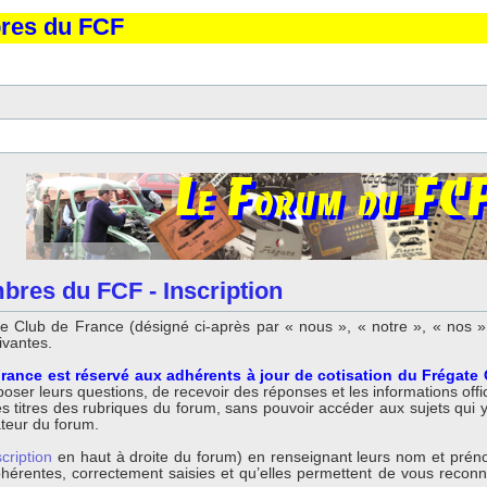
bres du FCF
bres du FCF - Inscription
 Club de France (désigné ci-après par « nous », « notre », « nos »,
ivantes.
rance est réservé aux adhérents à jour de cotisation du Frégate
ser leurs questions, de recevoir des réponses et les informations offici
titres des rubriques du forum, sans pouvoir accéder aux sujets qui y so
ateur du forum.
scription
en haut à droite du forum) en renseignant leurs nom et préno
 cohérentes, correctement saisies et qu’elles permettent de vous reco