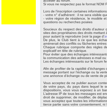
accéder au forum.
Si vous ne respectez pas le format NOM Pr
Lors de l’inscription certaines information
- votre n° d’adhérent : il ne sera visible 
- votre région de résidence, le modèle e
questions ou recherches posées
Soucieux du respect des droits d’auteur q
sites des propriétaires des droits mettant à
pour autant la reproduire (voir la page d’
a
De plus, le Club tient à ce que les écha
amènerait des conflits ou fâcheries entre
Chaque rubrique comporte des règles de 
explicatif en tête de rubrique.
Pour éviter que des échanges intéressants
la communication des adresses e-mail ou té
Les échanges intéressants sur le forum fer
Afin de profiter de la rapidité d’échange
message portant sur l’échange ou la vente 
une annonce d’échange ou de vente de p
Vous acceptez de ne publier aucun contenu
de votre pays, du pays dans lequel le s
dispositions, vous vous exposez à un banni
L’adresse IP de tous les messages est enr
droit de supprimer, de modifier, de dépla
vous acceptez que toutes les information
tierce partie sans votre consentement, ni