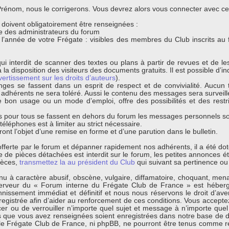
énom, nous le corrigerons. Vous devrez alors vous connecter avec ce n
s doivent obligatoirement être renseignées :
que des administrateurs du forum
t l’année de votre Frégate : visibles des membres du Club inscrits au
ui interdit de scanner des textes ou plans à partir de revues et de l
 la disposition des visiteurs des documents gratuits. Il est possible d’ind
vertissement sur les droits d’auteurs
).
nges se fassent dans un esprit de respect et de convivialité. Aucun t
s adhérents ne sera toléré. Aussi le contenu des messages sera surveil
bon usage ou un mode d’emploi, offre des possibilités et des restri
 pour tous se fassent en dehors du forum les messages personnels sont
léphones est à limiter au strict nécessaire.
ont l’objet d’une remise en forme et d’une parution dans le bulletin.
s offerte par le forum et dépanner rapidement nos adhérents, il a été d
de pièces détachées est interdit sur le forum, les petites annonces éta
ièces,
transmettez la au président du Club
qui suivant sa pertinence ou 
 à caractère abusif, obscène, vulgaire, diffamatoire, choquant, menaça
erveur du « Forum interne du Frégate Club de France » est hébergé
ssement immédiat et définitif et nous nous réservons le droit d’avertir
egistrée afin d’aider au renforcement de ces conditions. Vous acceptez
cer ou de verrouiller n’importe quel sujet et message à n’importe quel
s que vous avez renseignées soient enregistrées dans notre base de d
 le Frégate Club de France, ni phpBB, ne pourront être tenus comme r