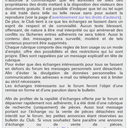
n’autorise à communiquer que les adresses de sites des
propriétaires des droits mettant à la disposition des visiteurs des
documents gratuits. Il est possible d’indiquer que tel ou tel sujet
a été traité dans telle ou telle revue sans pour autant la
reproduire (voir la page d’
avertissement sur les droits d’auteurs
).
De plus, le Club tient à ce que les échanges se fassent dans un
esprit de respect et de convivialité. Aucun texte blessant,
offensant, de nature à être mal interprété ou qui amènerait des
conflits ou fâcheries entres adhérents ne sera toléré. Aussi le
contenu des messages sera surveillé, modéré et de tels
contenus pourront être supprimés.
Chaque rubrique comporte des règles de bon usage ou un mode
d’emploi, offre des possibilités et des restrictions qui lui sont
propre. Elles sont rappelées par un message explicatif en tête de
rubrique.
Pour éviter que des échanges intéressants pour tous se fassent
en dehors du forum les messages personnels sont désactivés.
Afin d’éviter la divulgation de données personnelles la
communication des adresses e-mail ou téléphones est à limiter
au strict nécessaire.
Les échanges intéressants sur le forum feront l’objet d’une
remise en forme et d’une parution dans le bulletin.
Afin de profiter de la rapidité d’échanges offerte par le forum et
dépanner rapidement nos adhérents, il a été doté d’une rubrique
de recherche (uniquement) de pièces. Aussi tout message
portant sur l’échange ou la vente de pièces détachées est
interdit sur le forum, les petites annonces étant réservées au
bulletin du Club. Si vous souhaitez faire paraître une annonce
d’échange ou de vente de pièces,