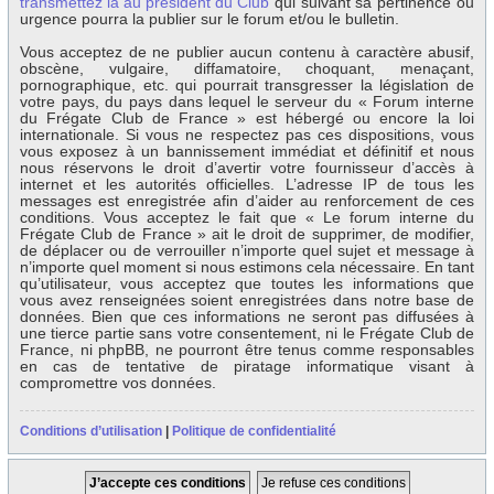
transmettez la au président du Club
qui suivant sa pertinence ou
urgence pourra la publier sur le forum et/ou le bulletin.
Vous acceptez de ne publier aucun contenu à caractère abusif,
obscène, vulgaire, diffamatoire, choquant, menaçant,
pornographique, etc. qui pourrait transgresser la législation de
votre pays, du pays dans lequel le serveur du « Forum interne
du Frégate Club de France » est hébergé ou encore la loi
internationale. Si vous ne respectez pas ces dispositions, vous
vous exposez à un bannissement immédiat et définitif et nous
nous réservons le droit d’avertir votre fournisseur d’accès à
internet et les autorités officielles. L’adresse IP de tous les
messages est enregistrée afin d’aider au renforcement de ces
conditions. Vous acceptez le fait que « Le forum interne du
Frégate Club de France » ait le droit de supprimer, de modifier,
de déplacer ou de verrouiller n’importe quel sujet et message à
n’importe quel moment si nous estimons cela nécessaire. En tant
qu’utilisateur, vous acceptez que toutes les informations que
vous avez renseignées soient enregistrées dans notre base de
données. Bien que ces informations ne seront pas diffusées à
une tierce partie sans votre consentement, ni le Frégate Club de
France, ni phpBB, ne pourront être tenus comme responsables
en cas de tentative de piratage informatique visant à
compromettre vos données.
Conditions d’utilisation
|
Politique de confidentialité