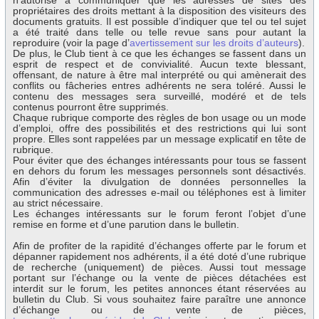
n’autorise à communiquer que les adresses de sites des
propriétaires des droits mettant à la disposition des visiteurs des
documents gratuits. Il est possible d’indiquer que tel ou tel sujet
a été traité dans telle ou telle revue sans pour autant la
reproduire (voir la page d’
avertissement sur les droits d’auteurs
).
De plus, le Club tient à ce que les échanges se fassent dans un
esprit de respect et de convivialité. Aucun texte blessant,
offensant, de nature à être mal interprété ou qui amènerait des
conflits ou fâcheries entres adhérents ne sera toléré. Aussi le
contenu des messages sera surveillé, modéré et de tels
contenus pourront être supprimés.
Chaque rubrique comporte des règles de bon usage ou un mode
d’emploi, offre des possibilités et des restrictions qui lui sont
propre. Elles sont rappelées par un message explicatif en tête de
rubrique.
Pour éviter que des échanges intéressants pour tous se fassent
en dehors du forum les messages personnels sont désactivés.
Afin d’éviter la divulgation de données personnelles la
communication des adresses e-mail ou téléphones est à limiter
au strict nécessaire.
Les échanges intéressants sur le forum feront l’objet d’une
remise en forme et d’une parution dans le bulletin.
Afin de profiter de la rapidité d’échanges offerte par le forum et
dépanner rapidement nos adhérents, il a été doté d’une rubrique
de recherche (uniquement) de pièces. Aussi tout message
portant sur l’échange ou la vente de pièces détachées est
interdit sur le forum, les petites annonces étant réservées au
bulletin du Club. Si vous souhaitez faire paraître une annonce
d’échange ou de vente de pièces,