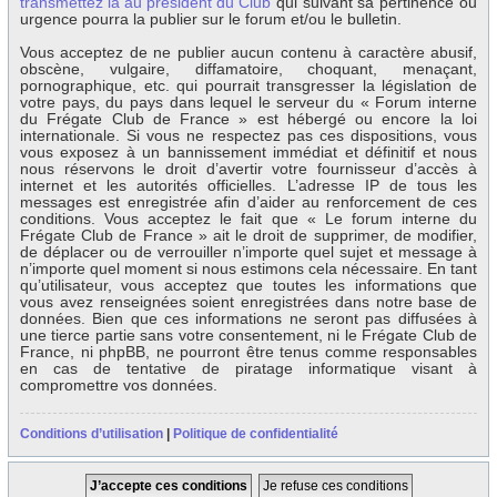
transmettez la au président du Club
qui suivant sa pertinence ou
urgence pourra la publier sur le forum et/ou le bulletin.
Vous acceptez de ne publier aucun contenu à caractère abusif,
obscène, vulgaire, diffamatoire, choquant, menaçant,
pornographique, etc. qui pourrait transgresser la législation de
votre pays, du pays dans lequel le serveur du « Forum interne
du Frégate Club de France » est hébergé ou encore la loi
internationale. Si vous ne respectez pas ces dispositions, vous
vous exposez à un bannissement immédiat et définitif et nous
nous réservons le droit d’avertir votre fournisseur d’accès à
internet et les autorités officielles. L’adresse IP de tous les
messages est enregistrée afin d’aider au renforcement de ces
conditions. Vous acceptez le fait que « Le forum interne du
Frégate Club de France » ait le droit de supprimer, de modifier,
de déplacer ou de verrouiller n’importe quel sujet et message à
n’importe quel moment si nous estimons cela nécessaire. En tant
qu’utilisateur, vous acceptez que toutes les informations que
vous avez renseignées soient enregistrées dans notre base de
données. Bien que ces informations ne seront pas diffusées à
une tierce partie sans votre consentement, ni le Frégate Club de
France, ni phpBB, ne pourront être tenus comme responsables
en cas de tentative de piratage informatique visant à
compromettre vos données.
Conditions d’utilisation
|
Politique de confidentialité