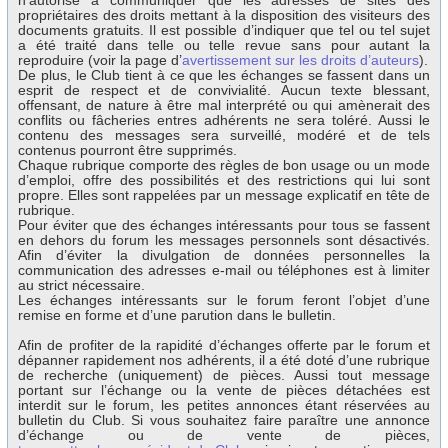
n’autorise à communiquer que les adresses de sites des
propriétaires des droits mettant à la disposition des visiteurs des
documents gratuits. Il est possible d’indiquer que tel ou tel sujet
a été traité dans telle ou telle revue sans pour autant la
reproduire (voir la page d’
avertissement sur les droits d’auteurs
).
De plus, le Club tient à ce que les échanges se fassent dans un
esprit de respect et de convivialité. Aucun texte blessant,
offensant, de nature à être mal interprété ou qui amènerait des
conflits ou fâcheries entres adhérents ne sera toléré. Aussi le
contenu des messages sera surveillé, modéré et de tels
contenus pourront être supprimés.
Chaque rubrique comporte des règles de bon usage ou un mode
d’emploi, offre des possibilités et des restrictions qui lui sont
propre. Elles sont rappelées par un message explicatif en tête de
rubrique.
Pour éviter que des échanges intéressants pour tous se fassent
en dehors du forum les messages personnels sont désactivés.
Afin d’éviter la divulgation de données personnelles la
communication des adresses e-mail ou téléphones est à limiter
au strict nécessaire.
Les échanges intéressants sur le forum feront l’objet d’une
remise en forme et d’une parution dans le bulletin.
Afin de profiter de la rapidité d’échanges offerte par le forum et
dépanner rapidement nos adhérents, il a été doté d’une rubrique
de recherche (uniquement) de pièces. Aussi tout message
portant sur l’échange ou la vente de pièces détachées est
interdit sur le forum, les petites annonces étant réservées au
bulletin du Club. Si vous souhaitez faire paraître une annonce
d’échange ou de vente de pièces,