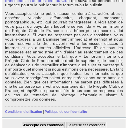
transmettez la au président du Club
qui suivant sa pertinence ou
urgence pourra la publier sur le forum et/ou le bulletin.
Vous acceptez de ne publier aucun contenu à caractère abusif,
obscène, vulgaire, diffamatoire, choquant, menaçant,
pornographique, etc. qui pourrait transgresser la législation de
votre pays, du pays dans lequel le serveur du « Forum interne
du Frégate Club de France » est hébergé ou encore la loi
internationale. Si vous ne respectez pas ces dispositions, vous
vous exposez à un bannissement immédiat et définitif et nous
nous réservons le droit d’avertir votre fournisseur d’accès à
internet et les autorités officielles. L’adresse IP de tous les
messages est enregistrée afin d’aider au renforcement de ces
conditions. Vous acceptez le fait que « Le forum interne du
Frégate Club de France » ait le droit de supprimer, de modifier,
de déplacer ou de verrouiller n’importe quel sujet et message à
n’importe quel moment si nous estimons cela nécessaire. En tant
qu’utilisateur, vous acceptez que toutes les informations que
vous avez renseignées soient enregistrées dans notre base de
données. Bien que ces informations ne seront pas diffusées à
une tierce partie sans votre consentement, ni le Frégate Club de
France, ni phpBB, ne pourront être tenus comme responsables
en cas de tentative de piratage informatique visant à
compromettre vos données.
Conditions d’utilisation
|
Politique de confidentialité