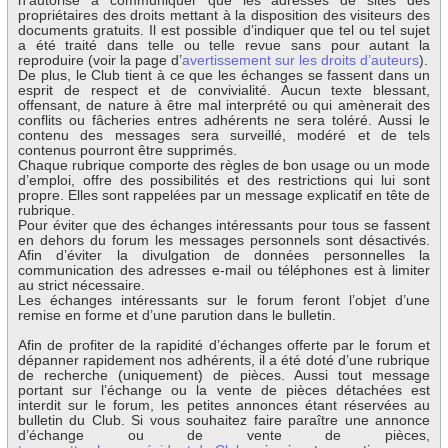
n’autorise à communiquer que les adresses de sites des
propriétaires des droits mettant à la disposition des visiteurs des
documents gratuits. Il est possible d’indiquer que tel ou tel sujet
a été traité dans telle ou telle revue sans pour autant la
reproduire (voir la page d’
avertissement sur les droits d’auteurs
).
De plus, le Club tient à ce que les échanges se fassent dans un
esprit de respect et de convivialité. Aucun texte blessant,
offensant, de nature à être mal interprété ou qui amènerait des
conflits ou fâcheries entres adhérents ne sera toléré. Aussi le
contenu des messages sera surveillé, modéré et de tels
contenus pourront être supprimés.
Chaque rubrique comporte des règles de bon usage ou un mode
d’emploi, offre des possibilités et des restrictions qui lui sont
propre. Elles sont rappelées par un message explicatif en tête de
rubrique.
Pour éviter que des échanges intéressants pour tous se fassent
en dehors du forum les messages personnels sont désactivés.
Afin d’éviter la divulgation de données personnelles la
communication des adresses e-mail ou téléphones est à limiter
au strict nécessaire.
Les échanges intéressants sur le forum feront l’objet d’une
remise en forme et d’une parution dans le bulletin.
Afin de profiter de la rapidité d’échanges offerte par le forum et
dépanner rapidement nos adhérents, il a été doté d’une rubrique
de recherche (uniquement) de pièces. Aussi tout message
portant sur l’échange ou la vente de pièces détachées est
interdit sur le forum, les petites annonces étant réservées au
bulletin du Club. Si vous souhaitez faire paraître une annonce
d’échange ou de vente de pièces,