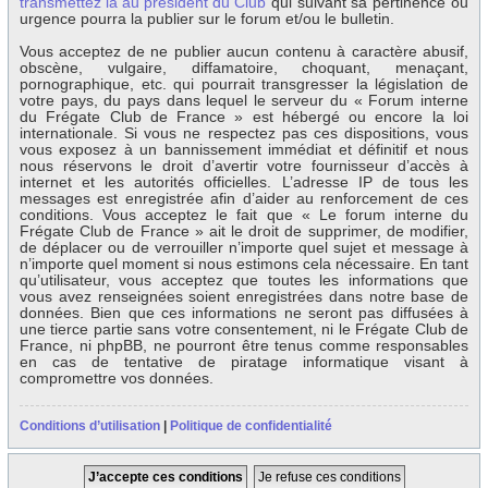
transmettez la au président du Club
qui suivant sa pertinence ou
urgence pourra la publier sur le forum et/ou le bulletin.
Vous acceptez de ne publier aucun contenu à caractère abusif,
obscène, vulgaire, diffamatoire, choquant, menaçant,
pornographique, etc. qui pourrait transgresser la législation de
votre pays, du pays dans lequel le serveur du « Forum interne
du Frégate Club de France » est hébergé ou encore la loi
internationale. Si vous ne respectez pas ces dispositions, vous
vous exposez à un bannissement immédiat et définitif et nous
nous réservons le droit d’avertir votre fournisseur d’accès à
internet et les autorités officielles. L’adresse IP de tous les
messages est enregistrée afin d’aider au renforcement de ces
conditions. Vous acceptez le fait que « Le forum interne du
Frégate Club de France » ait le droit de supprimer, de modifier,
de déplacer ou de verrouiller n’importe quel sujet et message à
n’importe quel moment si nous estimons cela nécessaire. En tant
qu’utilisateur, vous acceptez que toutes les informations que
vous avez renseignées soient enregistrées dans notre base de
données. Bien que ces informations ne seront pas diffusées à
une tierce partie sans votre consentement, ni le Frégate Club de
France, ni phpBB, ne pourront être tenus comme responsables
en cas de tentative de piratage informatique visant à
compromettre vos données.
Conditions d’utilisation
|
Politique de confidentialité