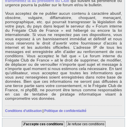
transmettez la au président du Club
qui suivant sa pertinence ou
urgence pourra la publier sur le forum et/ou le bulletin.
Vous acceptez de ne publier aucun contenu à caractère abusif,
obscène, vulgaire, diffamatoire, choquant, menaçant,
pornographique, etc. qui pourrait transgresser la législation de
votre pays, du pays dans lequel le serveur du « Forum interne
du Frégate Club de France » est hébergé ou encore la loi
internationale. Si vous ne respectez pas ces dispositions, vous
vous exposez à un bannissement immédiat et définitif et nous
nous réservons le droit d’avertir votre fournisseur d’accès à
internet et les autorités officielles. L’adresse IP de tous les
messages est enregistrée afin d’aider au renforcement de ces
conditions. Vous acceptez le fait que « Le forum interne du
Frégate Club de France » ait le droit de supprimer, de modifier,
de déplacer ou de verrouiller n’importe quel sujet et message à
n’importe quel moment si nous estimons cela nécessaire. En tant
qu’utilisateur, vous acceptez que toutes les informations que
vous avez renseignées soient enregistrées dans notre base de
données. Bien que ces informations ne seront pas diffusées à
une tierce partie sans votre consentement, ni le Frégate Club de
France, ni phpBB, ne pourront être tenus comme responsables
en cas de tentative de piratage informatique visant à
compromettre vos données.
Conditions d’utilisation
|
Politique de confidentialité