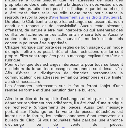
n’autorise à communiquer que les adresses de sites des
propriétaires des droits mettant à la disposition des visiteurs des
documents gratuits. Il est possible d’indiquer que tel ou tel sujet
a été traité dans telle ou telle revue sans pour autant la
reproduire (voir la page d’
avertissement sur les droits d’auteurs
).
De plus, le Club tient à ce que les échanges se fassent dans un
esprit de respect et de convivialité. Aucun texte blessant,
offensant, de nature à être mal interprété ou qui amènerait des
conflits ou fâcheries entres adhérents ne sera toléré. Aussi le
contenu des messages sera surveillé, modéré et de tels
contenus pourront être supprimés.
Chaque rubrique comporte des règles de bon usage ou un mode
d’emploi, offre des possibilités et des restrictions qui lui sont
propre. Elles sont rappelées par un message explicatif en tête de
rubrique.
Pour éviter que des échanges intéressants pour tous se fassent
en dehors du forum les messages personnels sont désactivés.
Afin d’éviter la divulgation de données personnelles la
communication des adresses e-mail ou téléphones est à limiter
au strict nécessaire.
Les échanges intéressants sur le forum feront l’objet d’une
remise en forme et d’une parution dans le bulletin.
Afin de profiter de la rapidité d’échanges offerte par le forum et
dépanner rapidement nos adhérents, il a été doté d’une rubrique
de recherche (uniquement) de pièces. Aussi tout message
portant sur l’échange ou la vente de pièces détachées est
interdit sur le forum, les petites annonces étant réservées au
bulletin du Club. Si vous souhaitez faire paraître une annonce
d’échange ou de vente de pièces,