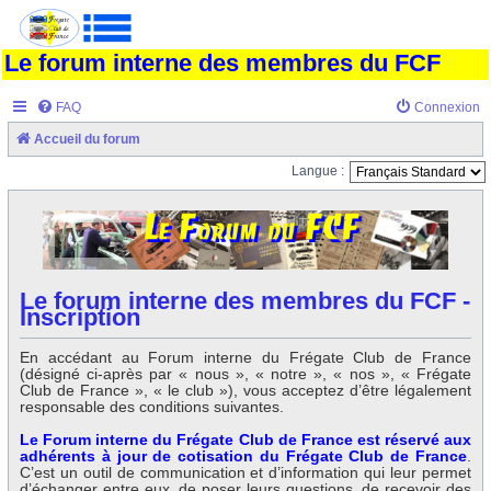
Le forum interne des membres du FCF
FAQ
Connexion
Accueil du forum
Langue :
Le forum interne des membres du FCF -
Inscription
En accédant au Forum interne du Frégate Club de France
(désigné ci-après par « nous », « notre », « nos », « Frégate
Club de France », « le club »), vous acceptez d’être légalement
responsable des conditions suivantes.
Le Forum interne du Frégate Club de France est réservé aux
adhérents à jour de cotisation du Frégate Club de France
.
C’est un outil de communication et d’information qui leur permet
d’échanger entre eux, de poser leurs questions, de recevoir des