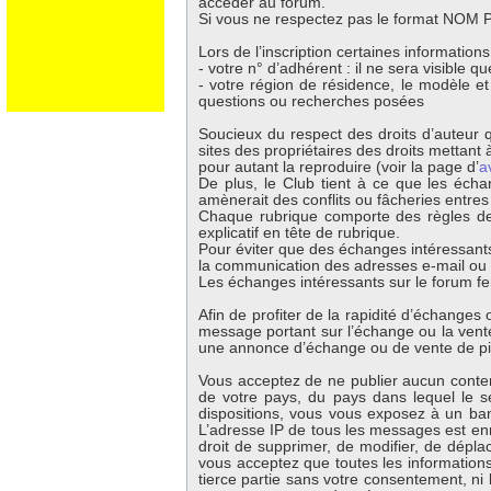
accéder au forum.
Si vous ne respectez pas le format NOM Pr
Lors de l’inscription certaines information
- votre n° d’adhérent : il ne sera visible 
- votre région de résidence, le modèle e
questions ou recherches posées
Soucieux du respect des droits d’auteur q
sites des propriétaires des droits mettant à
pour autant la reproduire (voir la page d’
a
De plus, le Club tient à ce que les écha
amènerait des conflits ou fâcheries entre
Chaque rubrique comporte des règles de 
explicatif en tête de rubrique.
Pour éviter que des échanges intéressants
la communication des adresses e-mail ou té
Les échanges intéressants sur le forum fer
Afin de profiter de la rapidité d’échange
message portant sur l’échange ou la vente 
une annonce d’échange ou de vente de p
Vous acceptez de ne publier aucun contenu
de votre pays, du pays dans lequel le s
dispositions, vous vous exposez à un banni
L’adresse IP de tous les messages est enr
droit de supprimer, de modifier, de dépla
vous acceptez que toutes les information
tierce partie sans votre consentement, ni