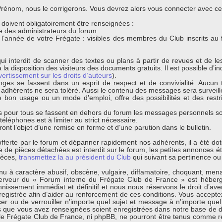
énom, nous le corrigerons. Vous devrez alors vous connecter avec ce n
s doivent obligatoirement être renseignées :
que des administrateurs du forum
t l’année de votre Frégate : visibles des membres du Club inscrits au
ui interdit de scanner des textes ou plans à partir de revues et de l
 la disposition des visiteurs des documents gratuits. Il est possible d’ind
vertissement sur les droits d’auteurs
).
nges se fassent dans un esprit de respect et de convivialité. Aucun t
s adhérents ne sera toléré. Aussi le contenu des messages sera surveil
bon usage ou un mode d’emploi, offre des possibilités et des restri
 pour tous se fassent en dehors du forum les messages personnels sont
léphones est à limiter au strict nécessaire.
ont l’objet d’une remise en forme et d’une parution dans le bulletin.
s offerte par le forum et dépanner rapidement nos adhérents, il a été d
de pièces détachées est interdit sur le forum, les petites annonces éta
ièces,
transmettez la au président du Club
qui suivant sa pertinence ou 
 à caractère abusif, obscène, vulgaire, diffamatoire, choquant, menaça
erveur du « Forum interne du Frégate Club de France » est hébergé
ssement immédiat et définitif et nous nous réservons le droit d’avertir
egistrée afin d’aider au renforcement de ces conditions. Vous acceptez
cer ou de verrouiller n’importe quel sujet et message à n’importe quel
s que vous avez renseignées soient enregistrées dans notre base de d
 le Frégate Club de France, ni phpBB, ne pourront être tenus comme r