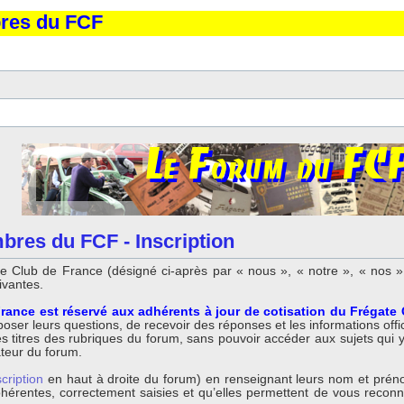
bres du FCF
bres du FCF - Inscription
 Club de France (désigné ci-après par « nous », « notre », « nos »,
ivantes.
rance est réservé aux adhérents à jour de cotisation du Frégate
ser leurs questions, de recevoir des réponses et les informations offici
titres des rubriques du forum, sans pouvoir accéder aux sujets qui y so
ateur du forum.
scription
en haut à droite du forum) en renseignant leurs nom et préno
 cohérentes, correctement saisies et qu’elles permettent de vous reco