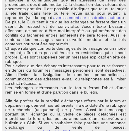
n’autorise à communiquer que les adresses de sites des
propriétaires des droits mettant à la disposition des visiteurs des
documents gratuits. Il est possible d’indiquer que tel ou tel sujet
a été traité dans telle ou telle revue sans pour autant la
reproduire (voir la page d’
avertissement sur les droits d’auteurs
).
De plus, le Club tient à ce que les échanges se fassent dans un
esprit de respect et de convivialité. Aucun texte blessant,
offensant, de nature à être mal interprété ou qui amènerait des
conflits ou fâcheries entres adhérents ne sera toléré. Aussi le
contenu des messages sera surveillé, modéré et de tels
contenus pourront être supprimés.
Chaque rubrique comporte des règles de bon usage ou un mode
d’emploi, offre des possibilités et des restrictions qui lui sont
propre. Elles sont rappelées par un message explicatif en tête de
rubrique.
Pour éviter que des échanges intéressants pour tous se fassent
en dehors du forum les messages personnels sont désactivés.
Afin d’éviter la divulgation de données personnelles la
communication des adresses e-mail ou téléphones est à limiter
au strict nécessaire.
Les échanges intéressants sur le forum feront l’objet d’une
remise en forme et d’une parution dans le bulletin.
Afin de profiter de la rapidité d’échanges offerte par le forum et
dépanner rapidement nos adhérents, il a été doté d’une rubrique
de recherche (uniquement) de pièces. Aussi tout message
portant sur l’échange ou la vente de pièces détachées est
interdit sur le forum, les petites annonces étant réservées au
bulletin du Club. Si vous souhaitez faire paraître une annonce
d’échange ou de vente de pièces,