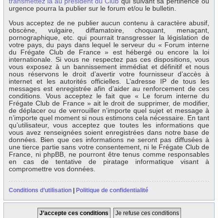
transmettez la au président du Club
qui suivant sa pertinence ou
urgence pourra la publier sur le forum et/ou le bulletin.
Vous acceptez de ne publier aucun contenu à caractère abusif,
obscène, vulgaire, diffamatoire, choquant, menaçant,
pornographique, etc. qui pourrait transgresser la législation de
votre pays, du pays dans lequel le serveur du « Forum interne
du Frégate Club de France » est hébergé ou encore la loi
internationale. Si vous ne respectez pas ces dispositions, vous
vous exposez à un bannissement immédiat et définitif et nous
nous réservons le droit d’avertir votre fournisseur d’accès à
internet et les autorités officielles. L’adresse IP de tous les
messages est enregistrée afin d’aider au renforcement de ces
conditions. Vous acceptez le fait que « Le forum interne du
Frégate Club de France » ait le droit de supprimer, de modifier,
de déplacer ou de verrouiller n’importe quel sujet et message à
n’importe quel moment si nous estimons cela nécessaire. En tant
qu’utilisateur, vous acceptez que toutes les informations que
vous avez renseignées soient enregistrées dans notre base de
données. Bien que ces informations ne seront pas diffusées à
une tierce partie sans votre consentement, ni le Frégate Club de
France, ni phpBB, ne pourront être tenus comme responsables
en cas de tentative de piratage informatique visant à
compromettre vos données.
Conditions d’utilisation
|
Politique de confidentialité