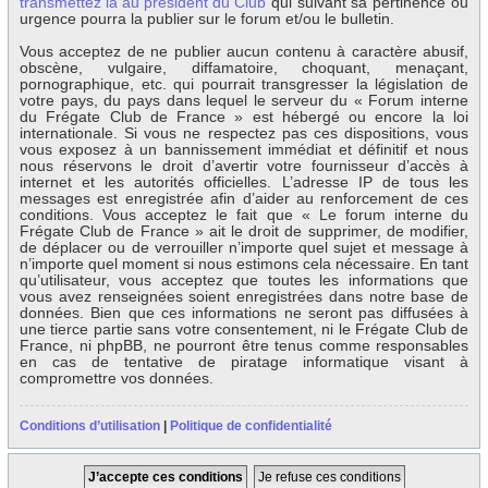
transmettez la au président du Club
qui suivant sa pertinence ou
urgence pourra la publier sur le forum et/ou le bulletin.
Vous acceptez de ne publier aucun contenu à caractère abusif,
obscène, vulgaire, diffamatoire, choquant, menaçant,
pornographique, etc. qui pourrait transgresser la législation de
votre pays, du pays dans lequel le serveur du « Forum interne
du Frégate Club de France » est hébergé ou encore la loi
internationale. Si vous ne respectez pas ces dispositions, vous
vous exposez à un bannissement immédiat et définitif et nous
nous réservons le droit d’avertir votre fournisseur d’accès à
internet et les autorités officielles. L’adresse IP de tous les
messages est enregistrée afin d’aider au renforcement de ces
conditions. Vous acceptez le fait que « Le forum interne du
Frégate Club de France » ait le droit de supprimer, de modifier,
de déplacer ou de verrouiller n’importe quel sujet et message à
n’importe quel moment si nous estimons cela nécessaire. En tant
qu’utilisateur, vous acceptez que toutes les informations que
vous avez renseignées soient enregistrées dans notre base de
données. Bien que ces informations ne seront pas diffusées à
une tierce partie sans votre consentement, ni le Frégate Club de
France, ni phpBB, ne pourront être tenus comme responsables
en cas de tentative de piratage informatique visant à
compromettre vos données.
Conditions d’utilisation
|
Politique de confidentialité