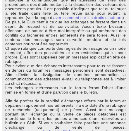
n’autorise à communiquer que les adresses de sites des
propriétaires des droits mettant à la disposition des visiteurs des
documents gratuits. Il est possible d’indiquer que tel ou tel sujet
a été traité dans telle ou telle revue sans pour autant la
reproduire (voir la page d’
avertissement sur les droits d’auteurs
).
De plus, le Club tient à ce que les échanges se fassent dans un
esprit de respect et de convivialité. Aucun texte blessant,
offensant, de nature à être mal interprété ou qui amènerait des
conflits ou fâcheries entres adhérents ne sera toléré. Aussi le
contenu des messages sera surveillé, modéré et de tels
contenus pourront être supprimés.
Chaque rubrique comporte des règles de bon usage ou un mode
d’emploi, offre des possibilités et des restrictions qui lui sont
propre. Elles sont rappelées par un message explicatif en tête de
rubrique.
Pour éviter que des échanges intéressants pour tous se fassent
en dehors du forum les messages personnels sont désactivés.
Afin d’éviter la divulgation de données personnelles la
communication des adresses e-mail ou téléphones est à limiter
au strict nécessaire.
Les échanges intéressants sur le forum feront l’objet d’une
remise en forme et d’une parution dans le bulletin.
Afin de profiter de la rapidité d’échanges offerte par le forum et
dépanner rapidement nos adhérents, il a été doté d’une rubrique
de recherche (uniquement) de pièces. Aussi tout message
portant sur l’échange ou la vente de pièces détachées est
interdit sur le forum, les petites annonces étant réservées au
bulletin du Club. Si vous souhaitez faire paraître une annonce
d’échange ou de vente de pièces,