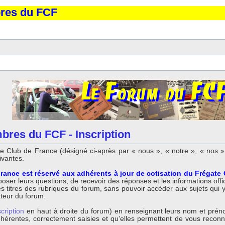
bres du FCF
bres du FCF - Inscription
 Club de France (désigné ci-après par « nous », « notre », « nos »,
ivantes.
rance est réservé aux adhérents à jour de cotisation du Frégate
ser leurs questions, de recevoir des réponses et les informations offici
titres des rubriques du forum, sans pouvoir accéder aux sujets qui y so
ateur du forum.
scription
en haut à droite du forum) en renseignant leurs nom et préno
 cohérentes, correctement saisies et qu’elles permettent de vous reco