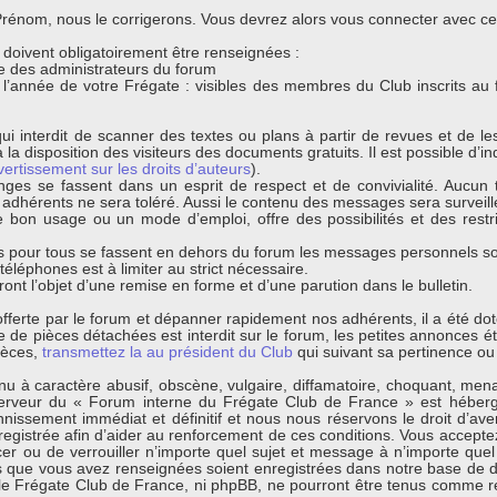
énom, nous le corrigerons. Vous devrez alors vous connecter avec ce n
s doivent obligatoirement être renseignées :
que des administrateurs du forum
t l’année de votre Frégate : visibles des membres du Club inscrits au
ui interdit de scanner des textes ou plans à partir de revues et de l
 la disposition des visiteurs des documents gratuits. Il est possible d’ind
vertissement sur les droits d’auteurs
).
nges se fassent dans un esprit de respect et de convivialité. Aucun t
s adhérents ne sera toléré. Aussi le contenu des messages sera surveil
bon usage ou un mode d’emploi, offre des possibilités et des restri
 pour tous se fassent en dehors du forum les messages personnels sont
léphones est à limiter au strict nécessaire.
ont l’objet d’une remise en forme et d’une parution dans le bulletin.
s offerte par le forum et dépanner rapidement nos adhérents, il a été d
de pièces détachées est interdit sur le forum, les petites annonces éta
ièces,
transmettez la au président du Club
qui suivant sa pertinence ou 
 à caractère abusif, obscène, vulgaire, diffamatoire, choquant, menaça
erveur du « Forum interne du Frégate Club de France » est hébergé
ssement immédiat et définitif et nous nous réservons le droit d’avertir
egistrée afin d’aider au renforcement de ces conditions. Vous acceptez
cer ou de verrouiller n’importe quel sujet et message à n’importe quel
s que vous avez renseignées soient enregistrées dans notre base de d
 le Frégate Club de France, ni phpBB, ne pourront être tenus comme r