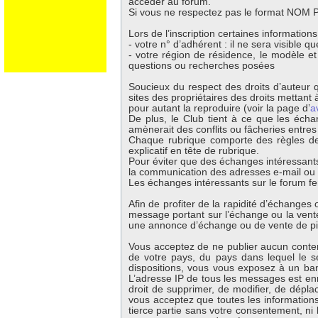
accéder au forum.
Si vous ne respectez pas le format NOM Pr
Lors de l’inscription certaines information
- votre n° d’adhérent : il ne sera visible 
- votre région de résidence, le modèle e
questions ou recherches posées
Soucieux du respect des droits d’auteur q
sites des propriétaires des droits mettant à
pour autant la reproduire (voir la page d’
a
De plus, le Club tient à ce que les écha
amènerait des conflits ou fâcheries entre
Chaque rubrique comporte des règles de 
explicatif en tête de rubrique.
Pour éviter que des échanges intéressants
la communication des adresses e-mail ou té
Les échanges intéressants sur le forum fer
Afin de profiter de la rapidité d’échange
message portant sur l’échange ou la vente 
une annonce d’échange ou de vente de p
Vous acceptez de ne publier aucun contenu
de votre pays, du pays dans lequel le s
dispositions, vous vous exposez à un banni
L’adresse IP de tous les messages est enr
droit de supprimer, de modifier, de dépla
vous acceptez que toutes les information
tierce partie sans votre consentement, ni