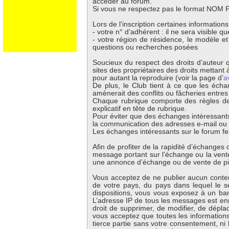
accéder au forum.
Si vous ne respectez pas le format NOM Pr
Lors de l’inscription certaines information
- votre n° d’adhérent : il ne sera visible 
- votre région de résidence, le modèle e
questions ou recherches posées
Soucieux du respect des droits d’auteur q
sites des propriétaires des droits mettant à
pour autant la reproduire (voir la page d’
a
De plus, le Club tient à ce que les écha
amènerait des conflits ou fâcheries entre
Chaque rubrique comporte des règles de 
explicatif en tête de rubrique.
Pour éviter que des échanges intéressants
la communication des adresses e-mail ou té
Les échanges intéressants sur le forum fer
Afin de profiter de la rapidité d’échange
message portant sur l’échange ou la vente 
une annonce d’échange ou de vente de p
Vous acceptez de ne publier aucun contenu
de votre pays, du pays dans lequel le s
dispositions, vous vous exposez à un banni
L’adresse IP de tous les messages est enr
droit de supprimer, de modifier, de dépla
vous acceptez que toutes les information
tierce partie sans votre consentement, ni