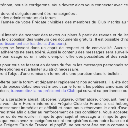
énom, nous le corrigerons. Vous devrez alors vous connecter avec ce n
s doivent obligatoirement être renseignées :
que des administrateurs du forum
t l’année de votre Frégate : visibles des membres du Club inscrits au
ui interdit de scanner des textes ou plans à partir de revues et de l
 la disposition des visiteurs des documents gratuits. Il est possible d’ind
vertissement sur les droits d’auteurs
).
nges se fassent dans un esprit de respect et de convivialité. Aucun t
s adhérents ne sera toléré. Aussi le contenu des messages sera surveil
bon usage ou un mode d’emploi, offre des possibilités et des restri
 pour tous se fassent en dehors du forum les messages personnels sont
léphones est à limiter au strict nécessaire.
ont l’objet d’une remise en forme et d’une parution dans le bulletin.
s offerte par le forum et dépanner rapidement nos adhérents, il a été d
de pièces détachées est interdit sur le forum, les petites annonces éta
ièces,
transmettez la au président du Club
qui suivant sa pertinence ou 
 à caractère abusif, obscène, vulgaire, diffamatoire, choquant, menaça
erveur du « Forum interne du Frégate Club de France » est hébergé
ssement immédiat et définitif et nous nous réservons le droit d’avertir
egistrée afin d’aider au renforcement de ces conditions. Vous acceptez
cer ou de verrouiller n’importe quel sujet et message à n’importe quel
s que vous avez renseignées soient enregistrées dans notre base de d
 le Frégate Club de France, ni phpBB, ne pourront être tenus comme r