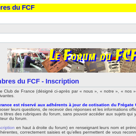
bres du FCF
bres du FCF - Inscription
 Club de France (désigné ci-après par « nous », « notre », « nos »,
ivantes.
rance est réservé aux adhérents à jour de cotisation du Frégate
ser leurs questions, de recevoir des réponses et les informations offici
titres des rubriques du forum, sans pouvoir accéder aux sujets qui y so
ateur du forum.
scription
en haut à droite du forum) en renseignant leurs nom et préno
 cohérentes, correctement saisies et qu’elles permettent de vous reco