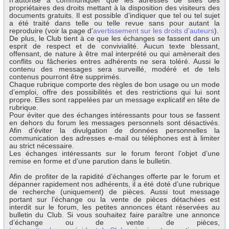
n’autorise à communiquer que les adresses de sites des
propriétaires des droits mettant à la disposition des visiteurs des
documents gratuits. Il est possible d’indiquer que tel ou tel sujet
a été traité dans telle ou telle revue sans pour autant la
reproduire (voir la page d’
avertissement sur les droits d’auteurs
).
De plus, le Club tient à ce que les échanges se fassent dans un
esprit de respect et de convivialité. Aucun texte blessant,
offensant, de nature à être mal interprété ou qui amènerait des
conflits ou fâcheries entres adhérents ne sera toléré. Aussi le
contenu des messages sera surveillé, modéré et de tels
contenus pourront être supprimés.
Chaque rubrique comporte des règles de bon usage ou un mode
d’emploi, offre des possibilités et des restrictions qui lui sont
propre. Elles sont rappelées par un message explicatif en tête de
rubrique.
Pour éviter que des échanges intéressants pour tous se fassent
en dehors du forum les messages personnels sont désactivés.
Afin d’éviter la divulgation de données personnelles la
communication des adresses e-mail ou téléphones est à limiter
au strict nécessaire.
Les échanges intéressants sur le forum feront l’objet d’une
remise en forme et d’une parution dans le bulletin.
Afin de profiter de la rapidité d’échanges offerte par le forum et
dépanner rapidement nos adhérents, il a été doté d’une rubrique
de recherche (uniquement) de pièces. Aussi tout message
portant sur l’échange ou la vente de pièces détachées est
interdit sur le forum, les petites annonces étant réservées au
bulletin du Club. Si vous souhaitez faire paraître une annonce
d’échange ou de vente de pièces,