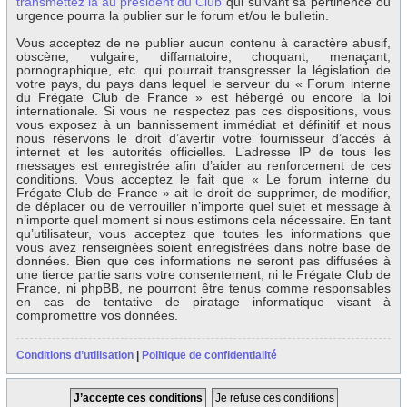
transmettez la au président du Club
qui suivant sa pertinence ou
urgence pourra la publier sur le forum et/ou le bulletin.
Vous acceptez de ne publier aucun contenu à caractère abusif,
obscène, vulgaire, diffamatoire, choquant, menaçant,
pornographique, etc. qui pourrait transgresser la législation de
votre pays, du pays dans lequel le serveur du « Forum interne
du Frégate Club de France » est hébergé ou encore la loi
internationale. Si vous ne respectez pas ces dispositions, vous
vous exposez à un bannissement immédiat et définitif et nous
nous réservons le droit d’avertir votre fournisseur d’accès à
internet et les autorités officielles. L’adresse IP de tous les
messages est enregistrée afin d’aider au renforcement de ces
conditions. Vous acceptez le fait que « Le forum interne du
Frégate Club de France » ait le droit de supprimer, de modifier,
de déplacer ou de verrouiller n’importe quel sujet et message à
n’importe quel moment si nous estimons cela nécessaire. En tant
qu’utilisateur, vous acceptez que toutes les informations que
vous avez renseignées soient enregistrées dans notre base de
données. Bien que ces informations ne seront pas diffusées à
une tierce partie sans votre consentement, ni le Frégate Club de
France, ni phpBB, ne pourront être tenus comme responsables
en cas de tentative de piratage informatique visant à
compromettre vos données.
Conditions d’utilisation
|
Politique de confidentialité