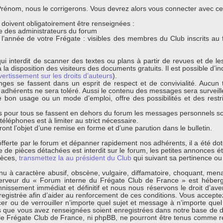
énom, nous le corrigerons. Vous devrez alors vous connecter avec ce n
s doivent obligatoirement être renseignées :
que des administrateurs du forum
t l’année de votre Frégate : visibles des membres du Club inscrits au
ui interdit de scanner des textes ou plans à partir de revues et de l
 la disposition des visiteurs des documents gratuits. Il est possible d’ind
vertissement sur les droits d’auteurs
).
nges se fassent dans un esprit de respect et de convivialité. Aucun t
s adhérents ne sera toléré. Aussi le contenu des messages sera surveil
bon usage ou un mode d’emploi, offre des possibilités et des restri
 pour tous se fassent en dehors du forum les messages personnels sont
léphones est à limiter au strict nécessaire.
ont l’objet d’une remise en forme et d’une parution dans le bulletin.
s offerte par le forum et dépanner rapidement nos adhérents, il a été d
de pièces détachées est interdit sur le forum, les petites annonces éta
ièces,
transmettez la au président du Club
qui suivant sa pertinence ou 
 à caractère abusif, obscène, vulgaire, diffamatoire, choquant, menaça
erveur du « Forum interne du Frégate Club de France » est hébergé
ssement immédiat et définitif et nous nous réservons le droit d’avertir
egistrée afin d’aider au renforcement de ces conditions. Vous acceptez
cer ou de verrouiller n’importe quel sujet et message à n’importe quel
s que vous avez renseignées soient enregistrées dans notre base de d
 le Frégate Club de France, ni phpBB, ne pourront être tenus comme r