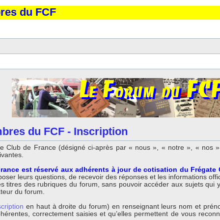
bres du FCF
bres du FCF - Inscription
 Club de France (désigné ci-après par « nous », « notre », « nos »,
ivantes.
rance est réservé aux adhérents à jour de cotisation du Frégate
ser leurs questions, de recevoir des réponses et les informations offici
titres des rubriques du forum, sans pouvoir accéder aux sujets qui y so
ateur du forum.
scription
en haut à droite du forum) en renseignant leurs nom et préno
 cohérentes, correctement saisies et qu’elles permettent de vous reco