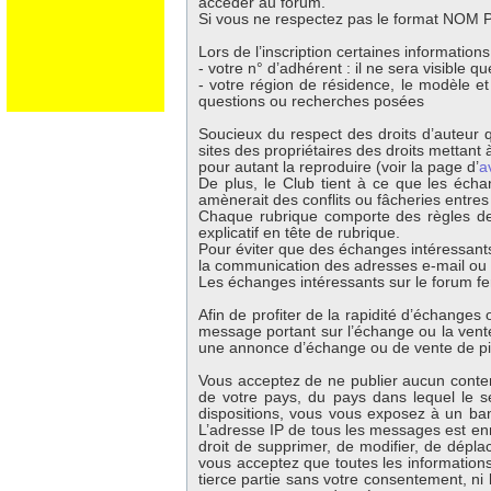
accéder au forum.
Si vous ne respectez pas le format NOM Pr
Lors de l’inscription certaines information
- votre n° d’adhérent : il ne sera visible 
- votre région de résidence, le modèle e
questions ou recherches posées
Soucieux du respect des droits d’auteur q
sites des propriétaires des droits mettant à
pour autant la reproduire (voir la page d’
a
De plus, le Club tient à ce que les écha
amènerait des conflits ou fâcheries entre
Chaque rubrique comporte des règles de 
explicatif en tête de rubrique.
Pour éviter que des échanges intéressants
la communication des adresses e-mail ou té
Les échanges intéressants sur le forum fer
Afin de profiter de la rapidité d’échange
message portant sur l’échange ou la vente 
une annonce d’échange ou de vente de p
Vous acceptez de ne publier aucun contenu
de votre pays, du pays dans lequel le s
dispositions, vous vous exposez à un banni
L’adresse IP de tous les messages est enr
droit de supprimer, de modifier, de dépla
vous acceptez que toutes les information
tierce partie sans votre consentement, ni