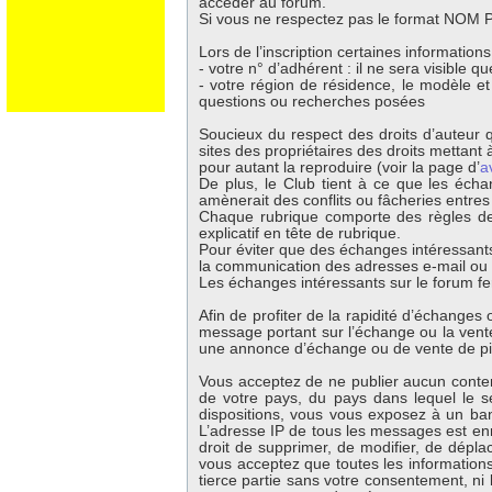
accéder au forum.
Si vous ne respectez pas le format NOM Pr
Lors de l’inscription certaines information
- votre n° d’adhérent : il ne sera visible 
- votre région de résidence, le modèle e
questions ou recherches posées
Soucieux du respect des droits d’auteur q
sites des propriétaires des droits mettant à
pour autant la reproduire (voir la page d’
a
De plus, le Club tient à ce que les écha
amènerait des conflits ou fâcheries entre
Chaque rubrique comporte des règles de 
explicatif en tête de rubrique.
Pour éviter que des échanges intéressants
la communication des adresses e-mail ou té
Les échanges intéressants sur le forum fer
Afin de profiter de la rapidité d’échange
message portant sur l’échange ou la vente 
une annonce d’échange ou de vente de p
Vous acceptez de ne publier aucun contenu
de votre pays, du pays dans lequel le s
dispositions, vous vous exposez à un banni
L’adresse IP de tous les messages est enr
droit de supprimer, de modifier, de dépla
vous acceptez que toutes les information
tierce partie sans votre consentement, ni