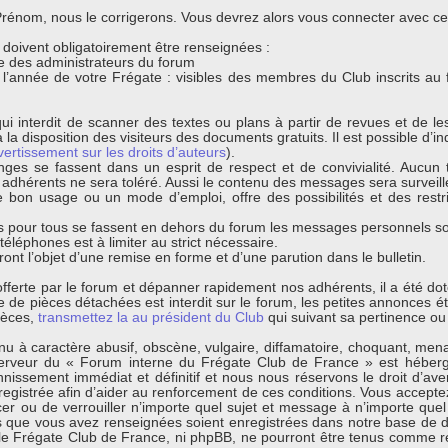
énom, nous le corrigerons. Vous devrez alors vous connecter avec ce n
s doivent obligatoirement être renseignées :
que des administrateurs du forum
t l’année de votre Frégate : visibles des membres du Club inscrits au
ui interdit de scanner des textes ou plans à partir de revues et de l
 la disposition des visiteurs des documents gratuits. Il est possible d’ind
vertissement sur les droits d’auteurs
).
nges se fassent dans un esprit de respect et de convivialité. Aucun t
s adhérents ne sera toléré. Aussi le contenu des messages sera surveil
bon usage ou un mode d’emploi, offre des possibilités et des restri
 pour tous se fassent en dehors du forum les messages personnels sont
léphones est à limiter au strict nécessaire.
ont l’objet d’une remise en forme et d’une parution dans le bulletin.
s offerte par le forum et dépanner rapidement nos adhérents, il a été d
de pièces détachées est interdit sur le forum, les petites annonces éta
ièces,
transmettez la au président du Club
qui suivant sa pertinence ou 
 à caractère abusif, obscène, vulgaire, diffamatoire, choquant, menaça
erveur du « Forum interne du Frégate Club de France » est hébergé
ssement immédiat et définitif et nous nous réservons le droit d’avertir
egistrée afin d’aider au renforcement de ces conditions. Vous acceptez
cer ou de verrouiller n’importe quel sujet et message à n’importe quel
s que vous avez renseignées soient enregistrées dans notre base de d
 le Frégate Club de France, ni phpBB, ne pourront être tenus comme r