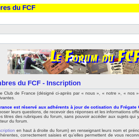
bres du FCF
bres du FCF - Inscription
 Club de France (désigné ci-après par « nous », « notre », « nos »,
ivantes.
rance est réservé aux adhérents à jour de cotisation du Frégate
ser leurs questions, de recevoir des réponses et les informations offici
titres des rubriques du forum, sans pouvoir accéder aux sujets qui y so
ateur du forum.
scription
en haut à droite du forum) en renseignant leurs nom et préno
 cohérentes, correctement saisies et qu’elles permettent de vous reco