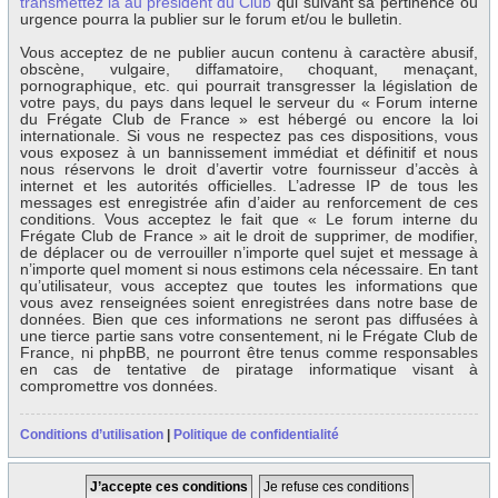
transmettez la au président du Club
qui suivant sa pertinence ou
urgence pourra la publier sur le forum et/ou le bulletin.
Vous acceptez de ne publier aucun contenu à caractère abusif,
obscène, vulgaire, diffamatoire, choquant, menaçant,
pornographique, etc. qui pourrait transgresser la législation de
votre pays, du pays dans lequel le serveur du « Forum interne
du Frégate Club de France » est hébergé ou encore la loi
internationale. Si vous ne respectez pas ces dispositions, vous
vous exposez à un bannissement immédiat et définitif et nous
nous réservons le droit d’avertir votre fournisseur d’accès à
internet et les autorités officielles. L’adresse IP de tous les
messages est enregistrée afin d’aider au renforcement de ces
conditions. Vous acceptez le fait que « Le forum interne du
Frégate Club de France » ait le droit de supprimer, de modifier,
de déplacer ou de verrouiller n’importe quel sujet et message à
n’importe quel moment si nous estimons cela nécessaire. En tant
qu’utilisateur, vous acceptez que toutes les informations que
vous avez renseignées soient enregistrées dans notre base de
données. Bien que ces informations ne seront pas diffusées à
une tierce partie sans votre consentement, ni le Frégate Club de
France, ni phpBB, ne pourront être tenus comme responsables
en cas de tentative de piratage informatique visant à
compromettre vos données.
Conditions d’utilisation
|
Politique de confidentialité