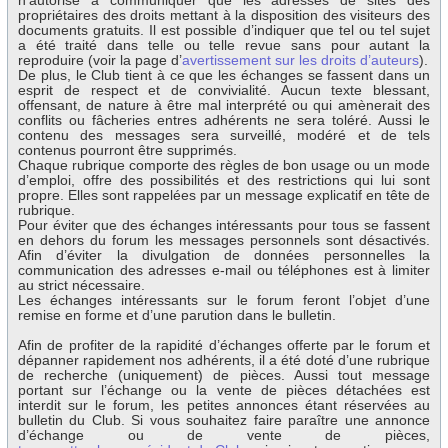
n’autorise à communiquer que les adresses de sites des
propriétaires des droits mettant à la disposition des visiteurs des
documents gratuits. Il est possible d’indiquer que tel ou tel sujet
a été traité dans telle ou telle revue sans pour autant la
reproduire (voir la page d’
avertissement sur les droits d’auteurs
).
De plus, le Club tient à ce que les échanges se fassent dans un
esprit de respect et de convivialité. Aucun texte blessant,
offensant, de nature à être mal interprété ou qui amènerait des
conflits ou fâcheries entres adhérents ne sera toléré. Aussi le
contenu des messages sera surveillé, modéré et de tels
contenus pourront être supprimés.
Chaque rubrique comporte des règles de bon usage ou un mode
d’emploi, offre des possibilités et des restrictions qui lui sont
propre. Elles sont rappelées par un message explicatif en tête de
rubrique.
Pour éviter que des échanges intéressants pour tous se fassent
en dehors du forum les messages personnels sont désactivés.
Afin d’éviter la divulgation de données personnelles la
communication des adresses e-mail ou téléphones est à limiter
au strict nécessaire.
Les échanges intéressants sur le forum feront l’objet d’une
remise en forme et d’une parution dans le bulletin.
Afin de profiter de la rapidité d’échanges offerte par le forum et
dépanner rapidement nos adhérents, il a été doté d’une rubrique
de recherche (uniquement) de pièces. Aussi tout message
portant sur l’échange ou la vente de pièces détachées est
interdit sur le forum, les petites annonces étant réservées au
bulletin du Club. Si vous souhaitez faire paraître une annonce
d’échange ou de vente de pièces,