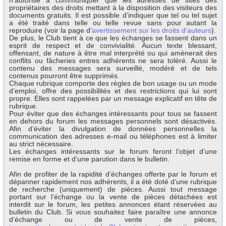
n’autorise à communiquer que les adresses de sites des
propriétaires des droits mettant à la disposition des visiteurs des
documents gratuits. Il est possible d’indiquer que tel ou tel sujet
a été traité dans telle ou telle revue sans pour autant la
reproduire (voir la page d’
avertissement sur les droits d’auteurs
).
De plus, le Club tient à ce que les échanges se fassent dans un
esprit de respect et de convivialité. Aucun texte blessant,
offensant, de nature à être mal interprété ou qui amènerait des
conflits ou fâcheries entres adhérents ne sera toléré. Aussi le
contenu des messages sera surveillé, modéré et de tels
contenus pourront être supprimés.
Chaque rubrique comporte des règles de bon usage ou un mode
d’emploi, offre des possibilités et des restrictions qui lui sont
propre. Elles sont rappelées par un message explicatif en tête de
rubrique.
Pour éviter que des échanges intéressants pour tous se fassent
en dehors du forum les messages personnels sont désactivés.
Afin d’éviter la divulgation de données personnelles la
communication des adresses e-mail ou téléphones est à limiter
au strict nécessaire.
Les échanges intéressants sur le forum feront l’objet d’une
remise en forme et d’une parution dans le bulletin.
Afin de profiter de la rapidité d’échanges offerte par le forum et
dépanner rapidement nos adhérents, il a été doté d’une rubrique
de recherche (uniquement) de pièces. Aussi tout message
portant sur l’échange ou la vente de pièces détachées est
interdit sur le forum, les petites annonces étant réservées au
bulletin du Club. Si vous souhaitez faire paraître une annonce
d’échange ou de vente de pièces,