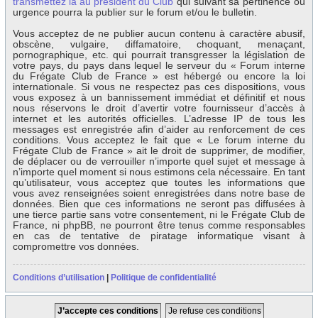
transmettez la au président du Club
qui suivant sa pertinence ou
urgence pourra la publier sur le forum et/ou le bulletin.
Vous acceptez de ne publier aucun contenu à caractère abusif,
obscène, vulgaire, diffamatoire, choquant, menaçant,
pornographique, etc. qui pourrait transgresser la législation de
votre pays, du pays dans lequel le serveur du « Forum interne
du Frégate Club de France » est hébergé ou encore la loi
internationale. Si vous ne respectez pas ces dispositions, vous
vous exposez à un bannissement immédiat et définitif et nous
nous réservons le droit d’avertir votre fournisseur d’accès à
internet et les autorités officielles. L’adresse IP de tous les
messages est enregistrée afin d’aider au renforcement de ces
conditions. Vous acceptez le fait que « Le forum interne du
Frégate Club de France » ait le droit de supprimer, de modifier,
de déplacer ou de verrouiller n’importe quel sujet et message à
n’importe quel moment si nous estimons cela nécessaire. En tant
qu’utilisateur, vous acceptez que toutes les informations que
vous avez renseignées soient enregistrées dans notre base de
données. Bien que ces informations ne seront pas diffusées à
une tierce partie sans votre consentement, ni le Frégate Club de
France, ni phpBB, ne pourront être tenus comme responsables
en cas de tentative de piratage informatique visant à
compromettre vos données.
Conditions d’utilisation
|
Politique de confidentialité