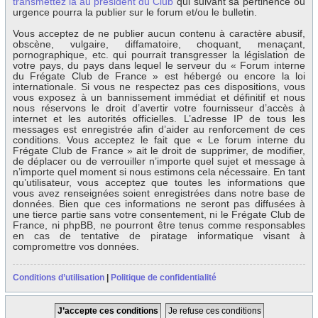
transmettez la au président du Club
qui suivant sa pertinence ou
urgence pourra la publier sur le forum et/ou le bulletin.
Vous acceptez de ne publier aucun contenu à caractère abusif,
obscène, vulgaire, diffamatoire, choquant, menaçant,
pornographique, etc. qui pourrait transgresser la législation de
votre pays, du pays dans lequel le serveur du « Forum interne
du Frégate Club de France » est hébergé ou encore la loi
internationale. Si vous ne respectez pas ces dispositions, vous
vous exposez à un bannissement immédiat et définitif et nous
nous réservons le droit d’avertir votre fournisseur d’accès à
internet et les autorités officielles. L’adresse IP de tous les
messages est enregistrée afin d’aider au renforcement de ces
conditions. Vous acceptez le fait que « Le forum interne du
Frégate Club de France » ait le droit de supprimer, de modifier,
de déplacer ou de verrouiller n’importe quel sujet et message à
n’importe quel moment si nous estimons cela nécessaire. En tant
qu’utilisateur, vous acceptez que toutes les informations que
vous avez renseignées soient enregistrées dans notre base de
données. Bien que ces informations ne seront pas diffusées à
une tierce partie sans votre consentement, ni le Frégate Club de
France, ni phpBB, ne pourront être tenus comme responsables
en cas de tentative de piratage informatique visant à
compromettre vos données.
Conditions d’utilisation
|
Politique de confidentialité