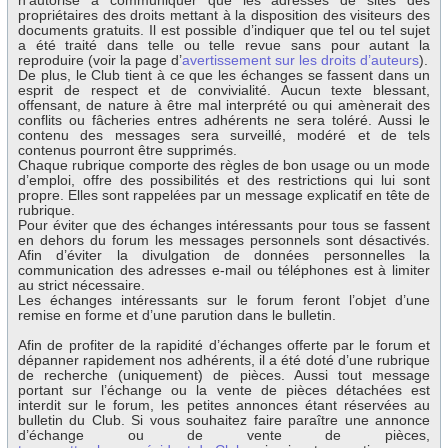
n’autorise à communiquer que les adresses de sites des
propriétaires des droits mettant à la disposition des visiteurs des
documents gratuits. Il est possible d’indiquer que tel ou tel sujet
a été traité dans telle ou telle revue sans pour autant la
reproduire (voir la page d’
avertissement sur les droits d’auteurs
).
De plus, le Club tient à ce que les échanges se fassent dans un
esprit de respect et de convivialité. Aucun texte blessant,
offensant, de nature à être mal interprété ou qui amènerait des
conflits ou fâcheries entres adhérents ne sera toléré. Aussi le
contenu des messages sera surveillé, modéré et de tels
contenus pourront être supprimés.
Chaque rubrique comporte des règles de bon usage ou un mode
d’emploi, offre des possibilités et des restrictions qui lui sont
propre. Elles sont rappelées par un message explicatif en tête de
rubrique.
Pour éviter que des échanges intéressants pour tous se fassent
en dehors du forum les messages personnels sont désactivés.
Afin d’éviter la divulgation de données personnelles la
communication des adresses e-mail ou téléphones est à limiter
au strict nécessaire.
Les échanges intéressants sur le forum feront l’objet d’une
remise en forme et d’une parution dans le bulletin.
Afin de profiter de la rapidité d’échanges offerte par le forum et
dépanner rapidement nos adhérents, il a été doté d’une rubrique
de recherche (uniquement) de pièces. Aussi tout message
portant sur l’échange ou la vente de pièces détachées est
interdit sur le forum, les petites annonces étant réservées au
bulletin du Club. Si vous souhaitez faire paraître une annonce
d’échange ou de vente de pièces,