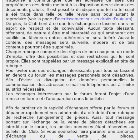
n’autorise à communiquer que les adresses de sites des
propriétaires des droits mettant à la disposition des visiteurs des
documents gratuits. Il est possible d’indiquer que tel ou tel sujet
a été traité dans telle ou telle revue sans pour autant la
reproduire (voir la page d’
avertissement sur les droits d’auteurs
).
De plus, le Club tient à ce que les échanges se fassent dans un
esprit de respect et de convivialité. Aucun texte blessant,
offensant, de nature à être mal interprété ou qui amènerait des
conflits ou fâcheries entres adhérents ne sera toléré. Aussi le
contenu des messages sera surveillé, modéré et de tels
contenus pourront être supprimés.
Chaque rubrique comporte des règles de bon usage ou un mode
d’emploi, offre des possibilités et des restrictions qui lui sont
propre. Elles sont rappelées par un message explicatif en tête de
rubrique.
Pour éviter que des échanges intéressants pour tous se fassent
en dehors du forum les messages personnels sont désactivés.
Afin d’éviter la divulgation de données personnelles la
communication des adresses e-mail ou téléphones est à limiter
au strict nécessaire.
Les échanges intéressants sur le forum feront l’objet d’une
remise en forme et d’une parution dans le bulletin.
Afin de profiter de la rapidité d’échanges offerte par le forum et
dépanner rapidement nos adhérents, il a été doté d’une rubrique
de recherche (uniquement) de pièces. Aussi tout message
portant sur l’échange ou la vente de pièces détachées est
interdit sur le forum, les petites annonces étant réservées au
bulletin du Club. Si vous souhaitez faire paraître une annonce
d’échange ou de vente de pièces,