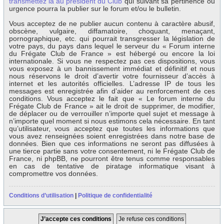
transmettez la au président du Club
qui suivant sa pertinence ou
urgence pourra la publier sur le forum et/ou le bulletin.
Vous acceptez de ne publier aucun contenu à caractère abusif,
obscène, vulgaire, diffamatoire, choquant, menaçant,
pornographique, etc. qui pourrait transgresser la législation de
votre pays, du pays dans lequel le serveur du « Forum interne
du Frégate Club de France » est hébergé ou encore la loi
internationale. Si vous ne respectez pas ces dispositions, vous
vous exposez à un bannissement immédiat et définitif et nous
nous réservons le droit d’avertir votre fournisseur d’accès à
internet et les autorités officielles. L’adresse IP de tous les
messages est enregistrée afin d’aider au renforcement de ces
conditions. Vous acceptez le fait que « Le forum interne du
Frégate Club de France » ait le droit de supprimer, de modifier,
de déplacer ou de verrouiller n’importe quel sujet et message à
n’importe quel moment si nous estimons cela nécessaire. En tant
qu’utilisateur, vous acceptez que toutes les informations que
vous avez renseignées soient enregistrées dans notre base de
données. Bien que ces informations ne seront pas diffusées à
une tierce partie sans votre consentement, ni le Frégate Club de
France, ni phpBB, ne pourront être tenus comme responsables
en cas de tentative de piratage informatique visant à
compromettre vos données.
Conditions d’utilisation
|
Politique de confidentialité