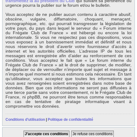
transmettez la au président du Club
qui suivant sa pertinence ou
urgence pourra la publier sur le forum et/ou le bulletin.
Vous acceptez de ne publier aucun contenu à caractère abusif,
obscène, vulgaire, diffamatoire, choquant, menaçant,
pornographique, etc. qui pourrait transgresser la législation de
votre pays, du pays dans lequel le serveur du « Forum interne
du Frégate Club de France » est hébergé ou encore la loi
internationale. Si vous ne respectez pas ces dispositions, vous
vous exposez à un bannissement immédiat et définitif et nous
nous réservons le droit d’avertir votre fournisseur d’accès à
internet et les autorités officielles. L’adresse IP de tous les
messages est enregistrée afin d’aider au renforcement de ces
conditions. Vous acceptez le fait que « Le forum interne du
Frégate Club de France » ait le droit de supprimer, de modifier,
de déplacer ou de verrouiller n’importe quel sujet et message à
n’importe quel moment si nous estimons cela nécessaire. En tant
qu’utilisateur, vous acceptez que toutes les informations que
vous avez renseignées soient enregistrées dans notre base de
données. Bien que ces informations ne seront pas diffusées à
une tierce partie sans votre consentement, ni le Frégate Club de
France, ni phpBB, ne pourront être tenus comme responsables
en cas de tentative de piratage informatique visant à
compromettre vos données.
Conditions d’utilisation
|
Politique de confidentialité