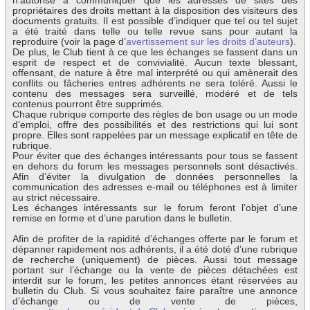
n’autorise à communiquer que les adresses de sites des
propriétaires des droits mettant à la disposition des visiteurs des
documents gratuits. Il est possible d’indiquer que tel ou tel sujet
a été traité dans telle ou telle revue sans pour autant la
reproduire (voir la page d’
avertissement sur les droits d’auteurs
).
De plus, le Club tient à ce que les échanges se fassent dans un
esprit de respect et de convivialité. Aucun texte blessant,
offensant, de nature à être mal interprété ou qui amènerait des
conflits ou fâcheries entres adhérents ne sera toléré. Aussi le
contenu des messages sera surveillé, modéré et de tels
contenus pourront être supprimés.
Chaque rubrique comporte des règles de bon usage ou un mode
d’emploi, offre des possibilités et des restrictions qui lui sont
propre. Elles sont rappelées par un message explicatif en tête de
rubrique.
Pour éviter que des échanges intéressants pour tous se fassent
en dehors du forum les messages personnels sont désactivés.
Afin d’éviter la divulgation de données personnelles la
communication des adresses e-mail ou téléphones est à limiter
au strict nécessaire.
Les échanges intéressants sur le forum feront l’objet d’une
remise en forme et d’une parution dans le bulletin.
Afin de profiter de la rapidité d’échanges offerte par le forum et
dépanner rapidement nos adhérents, il a été doté d’une rubrique
de recherche (uniquement) de pièces. Aussi tout message
portant sur l’échange ou la vente de pièces détachées est
interdit sur le forum, les petites annonces étant réservées au
bulletin du Club. Si vous souhaitez faire paraître une annonce
d’échange ou de vente de pièces,