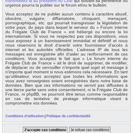
transmettez la au président du Club
qui suivant sa pertinence ou
urgence pourra la publier sur le forum et/ou le bulletin.
Vous acceptez de ne publier aucun contenu à caractère abusif,
obscène, vulgaire, diffamatoire, choquant, menaçant,
pornographique, etc. qui pourrait transgresser la législation de
votre pays, du pays dans lequel le serveur du « Forum interne
du Frégate Club de France » est hébergé ou encore la loi
internationale. Si vous ne respectez pas ces dispositions, vous
vous exposez à un bannissement immédiat et définitif et nous
nous réservons le droit d’avertir votre fournisseur d’accès à
internet et les autorités officielles. L’adresse IP de tous les
messages est enregistrée afin d’aider au renforcement de ces
conditions. Vous acceptez le fait que « Le forum interne du
Frégate Club de France » ait le droit de supprimer, de modifier,
de déplacer ou de verrouiller n’importe quel sujet et message à
n’importe quel moment si nous estimons cela nécessaire. En tant
qu’utilisateur, vous acceptez que toutes les informations que
vous avez renseignées soient enregistrées dans notre base de
données. Bien que ces informations ne seront pas diffusées à
une tierce partie sans votre consentement, ni le Frégate Club de
France, ni phpBB, ne pourront être tenus comme responsables
en cas de tentative de piratage informatique visant à
compromettre vos données.
Conditions d’utilisation
|
Politique de confidentialité