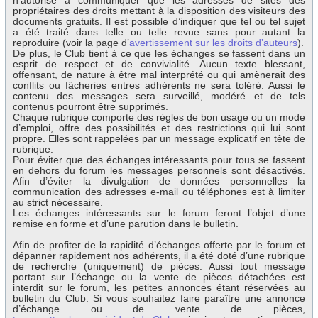
n’autorise à communiquer que les adresses de sites des
propriétaires des droits mettant à la disposition des visiteurs des
documents gratuits. Il est possible d’indiquer que tel ou tel sujet
a été traité dans telle ou telle revue sans pour autant la
reproduire (voir la page d’
avertissement sur les droits d’auteurs
).
De plus, le Club tient à ce que les échanges se fassent dans un
esprit de respect et de convivialité. Aucun texte blessant,
offensant, de nature à être mal interprété ou qui amènerait des
conflits ou fâcheries entres adhérents ne sera toléré. Aussi le
contenu des messages sera surveillé, modéré et de tels
contenus pourront être supprimés.
Chaque rubrique comporte des règles de bon usage ou un mode
d’emploi, offre des possibilités et des restrictions qui lui sont
propre. Elles sont rappelées par un message explicatif en tête de
rubrique.
Pour éviter que des échanges intéressants pour tous se fassent
en dehors du forum les messages personnels sont désactivés.
Afin d’éviter la divulgation de données personnelles la
communication des adresses e-mail ou téléphones est à limiter
au strict nécessaire.
Les échanges intéressants sur le forum feront l’objet d’une
remise en forme et d’une parution dans le bulletin.
Afin de profiter de la rapidité d’échanges offerte par le forum et
dépanner rapidement nos adhérents, il a été doté d’une rubrique
de recherche (uniquement) de pièces. Aussi tout message
portant sur l’échange ou la vente de pièces détachées est
interdit sur le forum, les petites annonces étant réservées au
bulletin du Club. Si vous souhaitez faire paraître une annonce
d’échange ou de vente de pièces,