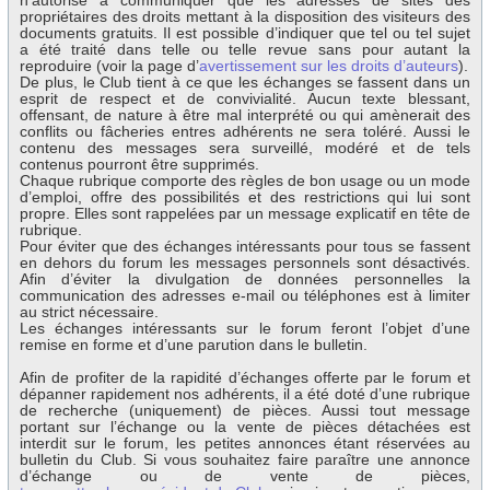
n’autorise à communiquer que les adresses de sites des
propriétaires des droits mettant à la disposition des visiteurs des
documents gratuits. Il est possible d’indiquer que tel ou tel sujet
a été traité dans telle ou telle revue sans pour autant la
reproduire (voir la page d’
avertissement sur les droits d’auteurs
).
De plus, le Club tient à ce que les échanges se fassent dans un
esprit de respect et de convivialité. Aucun texte blessant,
offensant, de nature à être mal interprété ou qui amènerait des
conflits ou fâcheries entres adhérents ne sera toléré. Aussi le
contenu des messages sera surveillé, modéré et de tels
contenus pourront être supprimés.
Chaque rubrique comporte des règles de bon usage ou un mode
d’emploi, offre des possibilités et des restrictions qui lui sont
propre. Elles sont rappelées par un message explicatif en tête de
rubrique.
Pour éviter que des échanges intéressants pour tous se fassent
en dehors du forum les messages personnels sont désactivés.
Afin d’éviter la divulgation de données personnelles la
communication des adresses e-mail ou téléphones est à limiter
au strict nécessaire.
Les échanges intéressants sur le forum feront l’objet d’une
remise en forme et d’une parution dans le bulletin.
Afin de profiter de la rapidité d’échanges offerte par le forum et
dépanner rapidement nos adhérents, il a été doté d’une rubrique
de recherche (uniquement) de pièces. Aussi tout message
portant sur l’échange ou la vente de pièces détachées est
interdit sur le forum, les petites annonces étant réservées au
bulletin du Club. Si vous souhaitez faire paraître une annonce
d’échange ou de vente de pièces,