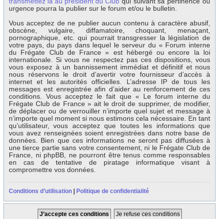
transmettez la au président du Club
qui suivant sa pertinence ou
urgence pourra la publier sur le forum et/ou le bulletin.
Vous acceptez de ne publier aucun contenu à caractère abusif,
obscène, vulgaire, diffamatoire, choquant, menaçant,
pornographique, etc. qui pourrait transgresser la législation de
votre pays, du pays dans lequel le serveur du « Forum interne
du Frégate Club de France » est hébergé ou encore la loi
internationale. Si vous ne respectez pas ces dispositions, vous
vous exposez à un bannissement immédiat et définitif et nous
nous réservons le droit d’avertir votre fournisseur d’accès à
internet et les autorités officielles. L’adresse IP de tous les
messages est enregistrée afin d’aider au renforcement de ces
conditions. Vous acceptez le fait que « Le forum interne du
Frégate Club de France » ait le droit de supprimer, de modifier,
de déplacer ou de verrouiller n’importe quel sujet et message à
n’importe quel moment si nous estimons cela nécessaire. En tant
qu’utilisateur, vous acceptez que toutes les informations que
vous avez renseignées soient enregistrées dans notre base de
données. Bien que ces informations ne seront pas diffusées à
une tierce partie sans votre consentement, ni le Frégate Club de
France, ni phpBB, ne pourront être tenus comme responsables
en cas de tentative de piratage informatique visant à
compromettre vos données.
Conditions d’utilisation
|
Politique de confidentialité