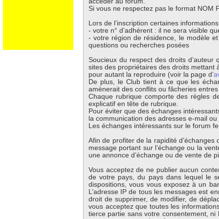
accéder au forum.
Si vous ne respectez pas le format NOM Pr
Lors de l’inscription certaines information
- votre n° d’adhérent : il ne sera visible 
- votre région de résidence, le modèle e
questions ou recherches posées
Soucieux du respect des droits d’auteur q
sites des propriétaires des droits mettant à
pour autant la reproduire (voir la page d’
a
De plus, le Club tient à ce que les écha
amènerait des conflits ou fâcheries entre
Chaque rubrique comporte des règles de 
explicatif en tête de rubrique.
Pour éviter que des échanges intéressants
la communication des adresses e-mail ou té
Les échanges intéressants sur le forum fer
Afin de profiter de la rapidité d’échange
message portant sur l’échange ou la vente 
une annonce d’échange ou de vente de p
Vous acceptez de ne publier aucun contenu
de votre pays, du pays dans lequel le s
dispositions, vous vous exposez à un banni
L’adresse IP de tous les messages est enr
droit de supprimer, de modifier, de dépla
vous acceptez que toutes les information
tierce partie sans votre consentement, ni