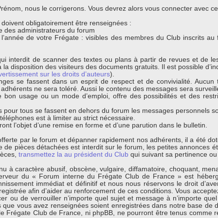
énom, nous le corrigerons. Vous devrez alors vous connecter avec ce n
s doivent obligatoirement être renseignées :
que des administrateurs du forum
t l’année de votre Frégate : visibles des membres du Club inscrits au
ui interdit de scanner des textes ou plans à partir de revues et de l
 la disposition des visiteurs des documents gratuits. Il est possible d’ind
vertissement sur les droits d’auteurs
).
nges se fassent dans un esprit de respect et de convivialité. Aucun t
s adhérents ne sera toléré. Aussi le contenu des messages sera surveil
bon usage ou un mode d’emploi, offre des possibilités et des restri
 pour tous se fassent en dehors du forum les messages personnels sont
léphones est à limiter au strict nécessaire.
ont l’objet d’une remise en forme et d’une parution dans le bulletin.
s offerte par le forum et dépanner rapidement nos adhérents, il a été d
de pièces détachées est interdit sur le forum, les petites annonces éta
ièces,
transmettez la au président du Club
qui suivant sa pertinence ou 
 à caractère abusif, obscène, vulgaire, diffamatoire, choquant, menaça
erveur du « Forum interne du Frégate Club de France » est hébergé
ssement immédiat et définitif et nous nous réservons le droit d’avertir
egistrée afin d’aider au renforcement de ces conditions. Vous acceptez
cer ou de verrouiller n’importe quel sujet et message à n’importe quel
s que vous avez renseignées soient enregistrées dans notre base de d
 le Frégate Club de France, ni phpBB, ne pourront être tenus comme r