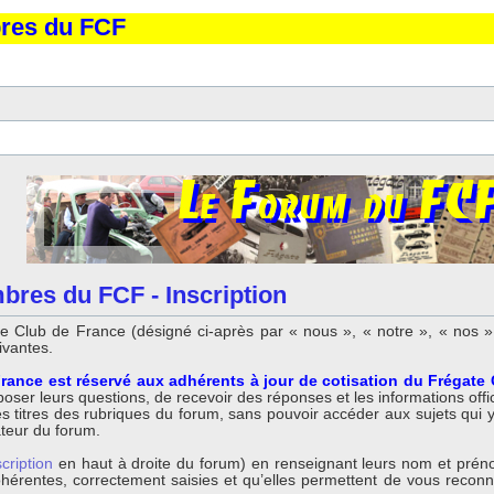
bres du FCF
bres du FCF - Inscription
 Club de France (désigné ci-après par « nous », « notre », « nos »,
ivantes.
rance est réservé aux adhérents à jour de cotisation du Frégate
ser leurs questions, de recevoir des réponses et les informations offici
titres des rubriques du forum, sans pouvoir accéder aux sujets qui y so
ateur du forum.
scription
en haut à droite du forum) en renseignant leurs nom et préno
 cohérentes, correctement saisies et qu’elles permettent de vous reco