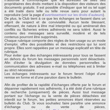
n’autorise à communiquer que les adresses de sites des
propriétaires des droits mettant à la disposition des visiteurs des
documents gratuits. Il est possible d’indiquer que tel ou tel sujet
a été traité dans telle ou telle revue sans pour autant la
reproduire (voir la page d’
avertissement sur les droits d’auteurs
).
De plus, le Club tient à ce que les échanges se fassent dans un
esprit de respect et de convivialité. Aucun texte blessant,
offensant, de nature à être mal interprété ou qui amènerait des
conflits ou fâcheries entres adhérents ne sera toléré. Aussi le
contenu des messages sera surveillé, modéré et de tels
contenus pourront être supprimés.
Chaque rubrique comporte des règles de bon usage ou un mode
d’emploi, offre des possibilités et des restrictions qui lui sont
propre. Elles sont rappelées par un message explicatif en tête de
rubrique.
Pour éviter que des échanges intéressants pour tous se fassent
en dehors du forum les messages personnels sont désactivés.
Afin d’éviter la divulgation de données personnelles la
communication des adresses e-mail ou téléphones est à limiter
au strict nécessaire.
Les échanges intéressants sur le forum feront l’objet d’une
remise en forme et d’une parution dans le bulletin.
Afin de profiter de la rapidité d’échanges offerte par le forum et
dépanner rapidement nos adhérents, il a été doté d’une rubrique
de recherche (uniquement) de pièces. Aussi tout message
portant sur l’échange ou la vente de pièces détachées est
interdit sur le forum, les petites annonces étant réservées au
bulletin du Club. Si vous souhaitez faire paraître une annonce
d’échange ou de vente de pièces,