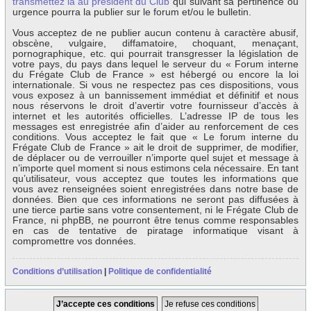
transmettez la au président du Club
qui suivant sa pertinence ou
urgence pourra la publier sur le forum et/ou le bulletin.
Vous acceptez de ne publier aucun contenu à caractère abusif,
obscène, vulgaire, diffamatoire, choquant, menaçant,
pornographique, etc. qui pourrait transgresser la législation de
votre pays, du pays dans lequel le serveur du « Forum interne
du Frégate Club de France » est hébergé ou encore la loi
internationale. Si vous ne respectez pas ces dispositions, vous
vous exposez à un bannissement immédiat et définitif et nous
nous réservons le droit d’avertir votre fournisseur d’accès à
internet et les autorités officielles. L’adresse IP de tous les
messages est enregistrée afin d’aider au renforcement de ces
conditions. Vous acceptez le fait que « Le forum interne du
Frégate Club de France » ait le droit de supprimer, de modifier,
de déplacer ou de verrouiller n’importe quel sujet et message à
n’importe quel moment si nous estimons cela nécessaire. En tant
qu’utilisateur, vous acceptez que toutes les informations que
vous avez renseignées soient enregistrées dans notre base de
données. Bien que ces informations ne seront pas diffusées à
une tierce partie sans votre consentement, ni le Frégate Club de
France, ni phpBB, ne pourront être tenus comme responsables
en cas de tentative de piratage informatique visant à
compromettre vos données.
Conditions d’utilisation
|
Politique de confidentialité