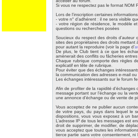
accéder au forum.
Si vous ne respectez pas le format NOM Pr
Lors de l’inscription certaines information
- votre n° d’adhérent : il ne sera visible 
- votre région de résidence, le modèle e
questions ou recherches posées
Soucieux du respect des droits d’auteur q
sites des propriétaires des droits mettant à
pour autant la reproduire (voir la page d’
a
De plus, le Club tient à ce que les écha
amènerait des conflits ou fâcheries entre
Chaque rubrique comporte des règles de 
explicatif en tête de rubrique.
Pour éviter que des échanges intéressants
la communication des adresses e-mail ou té
Les échanges intéressants sur le forum fer
Afin de profiter de la rapidité d’échange
message portant sur l’échange ou la vente 
une annonce d’échange ou de vente de p
Vous acceptez de ne publier aucun contenu
de votre pays, du pays dans lequel le s
dispositions, vous vous exposez à un banni
L’adresse IP de tous les messages est enr
droit de supprimer, de modifier, de dépla
vous acceptez que toutes les information
tierce partie sans votre consentement, ni