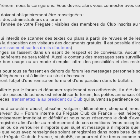
énom, nous le corrigerons. Vous devrez alors vous connecter avec ce n
s doivent obligatoirement être renseignées :
que des administrateurs du forum
t l’année de votre Frégate : visibles des membres du Club inscrits au
ui interdit de scanner des textes ou plans à partir de revues et de l
 la disposition des visiteurs des documents gratuits. Il est possible d’ind
vertissement sur les droits d’auteurs
).
nges se fassent dans un esprit de respect et de convivialité. Aucun t
s adhérents ne sera toléré. Aussi le contenu des messages sera surveil
bon usage ou un mode d’emploi, offre des possibilités et des restri
 pour tous se fassent en dehors du forum les messages personnels sont
léphones est à limiter au strict nécessaire.
ont l’objet d’une remise en forme et d’une parution dans le bulletin.
s offerte par le forum et dépanner rapidement nos adhérents, il a été d
de pièces détachées est interdit sur le forum, les petites annonces éta
ièces,
transmettez la au président du Club
qui suivant sa pertinence ou 
 à caractère abusif, obscène, vulgaire, diffamatoire, choquant, menaça
erveur du « Forum interne du Frégate Club de France » est hébergé
ssement immédiat et définitif et nous nous réservons le droit d’avertir
egistrée afin d’aider au renforcement de ces conditions. Vous acceptez
cer ou de verrouiller n’importe quel sujet et message à n’importe quel
s que vous avez renseignées soient enregistrées dans notre base de d
 le Frégate Club de France, ni phpBB, ne pourront être tenus comme r