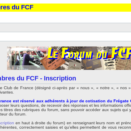
bres du FCF
bres du FCF - Inscription
 Club de France (désigné ci-après par « nous », « notre », « nos »,
ivantes.
rance est réservé aux adhérents à jour de cotisation du Frégate
ser leurs questions, de recevoir des réponses et les informations offici
titres des rubriques du forum, sans pouvoir accéder aux sujets qui y so
ateur du forum.
scription
en haut à droite du forum) en renseignant leurs nom et préno
 cohérentes, correctement saisies et qu’elles permettent de vous reco