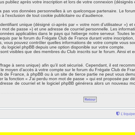
s publiez après votre inscription et lors de votre connexion (désignés
a pas vos données personnelles à un quelconque partenaire. Le forum
à l’exclusion de tout cookie publicitaire ou d’audience.
entifiant unique (désigné ci-après par « votre nom d’utilisateur ») 
e mot de passe ») et une adresse de courriel personnelle. Les informa
données applicables dans le pays qui héberge notre serveur. Toutes les
equis par le forum du Frégate Club de France durant votre inscription, s
s, vous pouvez contrôler quelles informations de votre compte vous so
n du logiciel phpBB depuis une option disponible sur votre compte.
 sont visibles que des membres du Club inscrits sur le forum. Ainsi et 
iffrage à sens unique) afin qu’il soit sécurisé. Cependant, il est reco
st le moyen d’accès à votre compte sur le forum du Frégate Club de Fr
ub de France, à phpBB ou à un site de tierce partie ne peut vous dem
er la fonction « J’ai perdu mon mot de passe » qui est proposée par dé
e adresse de courriel et le logiciel phpBB générera alors un nouveau m
Retour
L’équipe