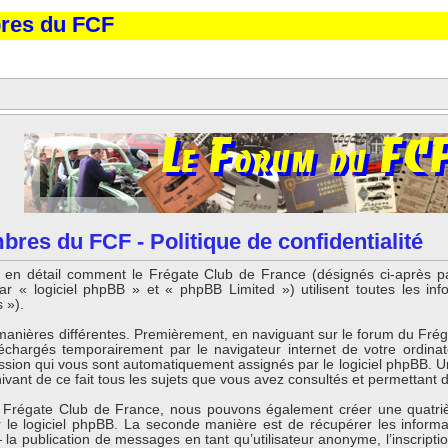
bres du FCF
res du FCF - Politique de confidentialité
que en détail comment le Frégate Club de France (désignés ci-après 
 « logiciel phpBB » et « phpBB Limited ») utilisent toutes les infor
 »).
manières différentes. Premièrement, en naviguant sur le forum du Fré
éléchargés temporairement par le navigateur internet de votre ordina
ession qui vous sont automatiquement assignés par le logiciel phpBB. Un
ant de ce fait tous les sujets que vous avez consultés et permettant d’a
du Frégate Club de France, nous pouvons également créer une quatri
 le logiciel phpBB. La seconde manière est de récupérer les inform
la publication de messages en tant qu’utilisateur anonyme, l’inscript