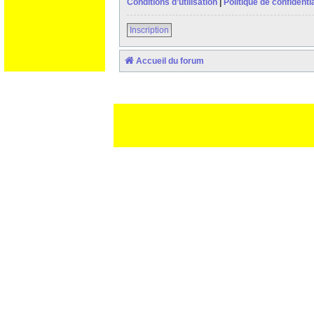
Conditions d’utilisation
|
Politique de confidentia
Inscription
Accueil du forum
Ceci est un texte de remplissage qui n'a pour but que forcer l
des paliatifs !