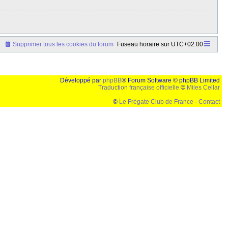
Supprimer tous les cookies du forum
Fuseau horaire sur
UTC+02:00
Développé par
phpBB
® Forum Software © phpBB Limited
Traduction française officielle
©
Miles Cellar
©
Le Frégate Club de France
-
Contact
lution de 1024x768 et parametres d'affichage pas defaut de votre navigateur" faut bien trouver