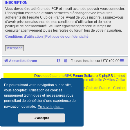
INSCRIPTION
Vous devez être adhérent du FCF et inscrit avant de pouvoir vous connecter.
L’inscription est rapide et vous permettra d’échanger avec les autres
adhérents du Frégate Club de France. Avant de vous inscrire, assurez-vous
d’avoir pris connaissance de nos conditions d’utilisation et de notre
politique de confidentialité. Veuillez également prendre le temps de
consulter attentivement toutes les règles du forum lors de votre navigation.
Conditions d’utilisation
|
Politique de confidentialité
Inscription
Accueil du forum
Fuseau horaire sur
UTC+02:00
Développé par
phpBB
® Forum Software © phpBB Limited
Traduction française officielle
©
Miles Cellar
En poursuivant votre navigation sur ce site,
©
Le Frégate Club de France
-
Contact
vous acceptez l’utilisation de cookies
uniquement techniques et nécessaires vous
Ceci est un texte de remplissage qui n'a pour but que forcer l'elargissement de la div page...
Ben oui, quand on veut pas d'un "site optimise pour une resolution de 1024x768 et
permettant de bénéficier d’une expérience de
parametres d'affichage pas defaut de votre navigateur" faut bien trouver des paliatifs !
navigation optimale.
En savoir plus…
J’accepte